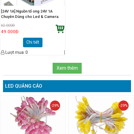
[24V 1A] Nguồn tổ ong 24V 1A
Chuyên Dùng cho Led & Camera.
62.000
Đ
49.000
Đ
Chi tiết
Lượt mua:
0
Xem thêm
LED QUẢNG CÁO
-29%
-29%