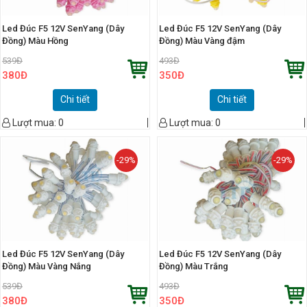
Led Đúc F5 12V SenYang (Dây
Led Đúc F5 12V SenYang (Dây
Đồng) Màu Hồng
Đồng) Màu Vàng đậm
539
Đ
493
Đ
380
Đ
350
Đ
Chi tiết
Chi tiết
Lượt mua:
0
Lượt mua:
0
-29%
-29%
Led Đúc F5 12V SenYang (Dây
Led Đúc F5 12V SenYang (Dây
Đồng) Màu Vàng Nắng
Đồng) Màu Trắng
539
Đ
493
Đ
380
Đ
350
Đ