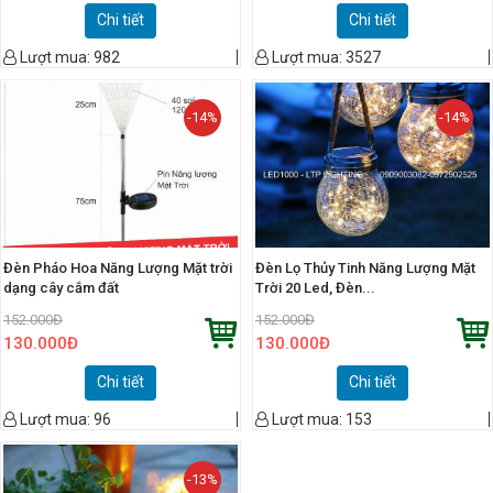
Chi tiết
Chi tiết
Lượt mua:
982
Lượt mua:
3527
-14%
-14%
Đèn Pháo Hoa Năng Lượng Mặt trời
Đèn Lọ Thủy Tinh Năng Lượng Mặt
dạng cây cắm đất
Trời 20 Led, Đèn...
152.000
Đ
152.000
Đ
130.000
Đ
130.000
Đ
Chi tiết
Chi tiết
Lượt mua:
96
Lượt mua:
153
-13%