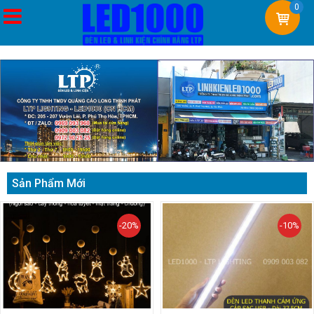
0
Sản Phẩm Mới
-20%
-10%