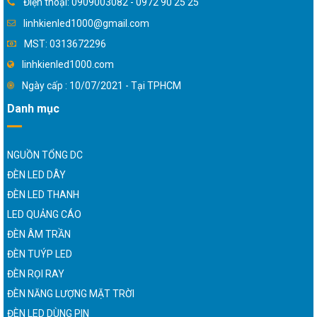
Điện thoại: 0909003082 - 0972 90 25 25
linhkienled1000@gmail.com
MST: 0313672296
linhkienled1000.com
Ngày cấp : 10/07/2021 - Tại TPHCM
Danh mục
NGUỒN TỔNG DC
ĐÈN LED DÂY
ĐÈN LED THANH
LED QUẢNG CÁO
ĐÈN ÂM TRẦN
ĐÈN TUÝP LED
ĐÈN RỌI RAY
ĐÈN NĂNG LƯỢNG MẶT TRỜI
ĐÈN LED DÙNG PIN