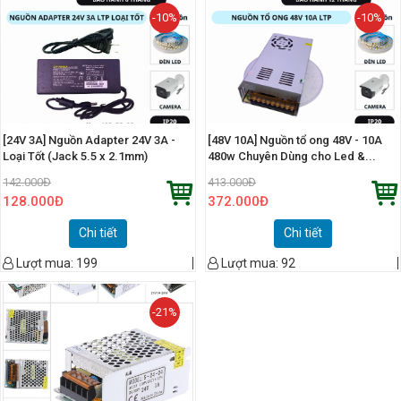
-10%
-10%
[24V 3A] Nguồn Adapter 24V 3A -
[48V 10A] Nguồn tổ ong 48V - 10A
Loại Tốt (Jack 5.5 x 2.1mm)
480w Chuyên Dùng cho Led &...
142.000
Đ
413.000
Đ
128.000
Đ
372.000
Đ
Chi tiết
Chi tiết
Lượt mua:
199
Lượt mua:
92
-21%