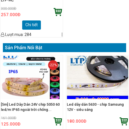
LTP-HC
300.000
Đ
257.000
Đ
Chi tiết
Lượt mua:
284
Sản Phẩm Nổi Bật
-22%
[5m] Led Dây Dán 24V chip 5050 60
Led dây dán 5630 - chip Samsung
led/m IP65 ngoài trời chống...
12V - siêu sáng
161.000
Đ
180.000
Đ
125.000
Đ