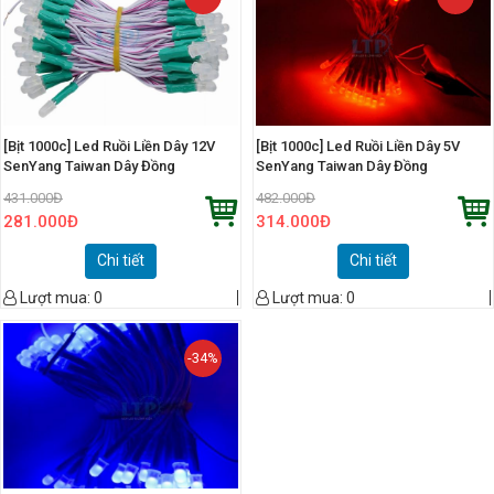
[Bịt 1000c] Led Ruồi Liền Dây 12V
[Bịt 1000c] Led Ruồi Liền Dây 5V
SenYang Taiwan Dây Đồng
SenYang Taiwan Dây Đồng
431.000
Đ
482.000
Đ
281.000
Đ
314.000
Đ
Chi tiết
Chi tiết
Lượt mua:
0
Lượt mua:
0
-34%