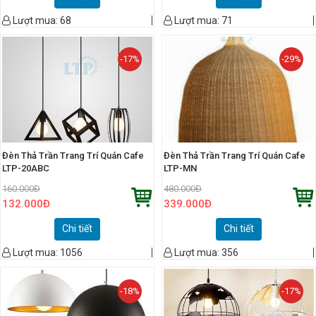
Lượt mua:
68
Lượt mua:
71
-17%
-29%
Đèn Thả Trần Trang Trí Quán Cafe
Đèn Thả Trần Trang Trí Quán Cafe
LTP-20ABC
LTP-MN
160.000
Đ
480.000
Đ
132.000
Đ
339.000
Đ
Chi tiết
Chi tiết
Lượt mua:
1056
Lượt mua:
356
-18%
-17%