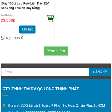
[Dây 100c] Led Ruồi Liền Dây 12V
SenYang Taiwan Dây Đồng...
50.000
Đ
33.000
Đ
Chi tiết
Lượt mua:
0
Xem thêm
ĐĂNG KÝ
CTY TNHH TM DV QC LONG THỊNH PHÁT
Địa chỉ : 32/2 Lê cảnh tuân, P. Phú Thọ Hòa, Q.Tân Phú, TpHCM