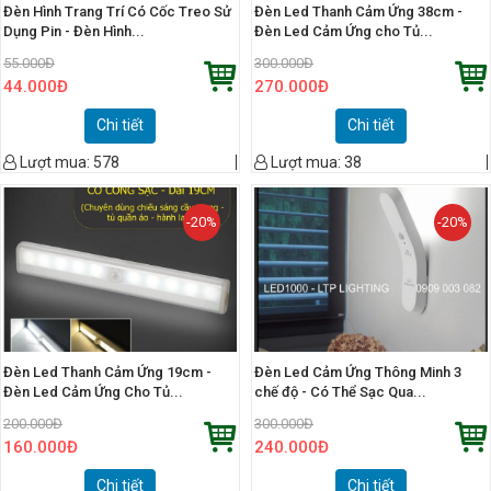
Đèn Hình Trang Trí Có Cốc Treo Sử
Đèn Led Thanh Cảm Ứng 38cm -
Dụng Pin - Đèn Hình...
Đèn Led Cảm Ứng cho Tủ...
55.000
Đ
300.000
Đ
44.000
Đ
270.000
Đ
Chi tiết
Chi tiết
Lượt mua:
578
Lượt mua:
38
-20%
-20%
Đèn Led Thanh Cảm Ứng 19cm -
Đèn Led Cảm Ứng Thông Minh 3
Đèn Led Cảm Ứng Cho Tủ...
chế độ - Có Thể Sạc Qua...
200.000
Đ
300.000
Đ
160.000
Đ
240.000
Đ
Chi tiết
Chi tiết