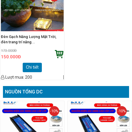
Đèn Gạch Năng Lượng Mặt Trời,
đèn trang trí năng...
173.000
Đ
150.000
Đ
Chi tiết
Lượt mua:
200
NGUỒN TỔNG DC
-10%
-10%