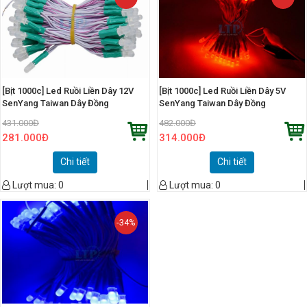
[Bịt 1000c] Led Ruồi Liền Dây 12V
[Bịt 1000c] Led Ruồi Liền Dây 5V
SenYang Taiwan Dây Đồng
SenYang Taiwan Dây Đồng
431.000
Đ
482.000
Đ
281.000
Đ
314.000
Đ
Chi tiết
Chi tiết
Lượt mua:
0
Lượt mua:
0
-34%