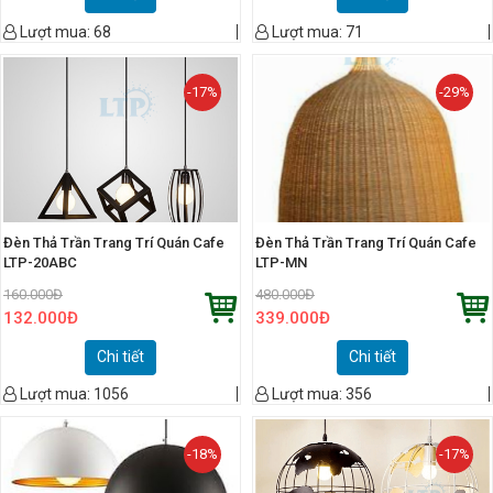
Lượt mua:
68
Lượt mua:
71
-17%
-29%
Đèn Thả Trần Trang Trí Quán Cafe
Đèn Thả Trần Trang Trí Quán Cafe
LTP-20ABC
LTP-MN
160.000
Đ
480.000
Đ
132.000
Đ
339.000
Đ
Chi tiết
Chi tiết
Lượt mua:
1056
Lượt mua:
356
-18%
-17%