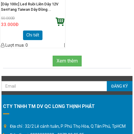
[Dây 100c] Led Ruồi Liền Dây 12V
SenYang Taiwan Dây Đồng...
50.000
Đ
33.000
Đ
Chi tiết
Lượt mua:
0
Xem thêm
ĐĂNG KÝ
CTY TNHH TM DV QC LONG THỊNH PHÁT
Địa chỉ : 32/2 Lê cảnh tuân, P. Phú Thọ Hòa, Q.Tân Phú, TpHCM