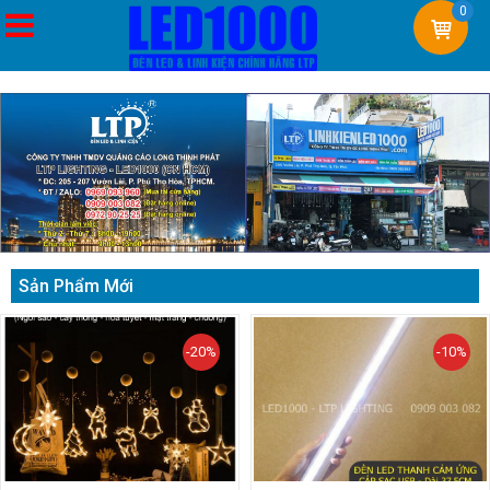
0
Sản Phẩm Mới
-20%
-10%