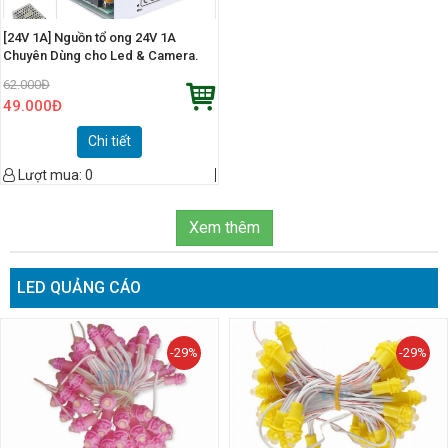
[24V 1A] Nguồn tổ ong 24V 1A
Chuyên Dùng cho Led & Camera.
62.000
Đ
49.000
Đ
Chi tiết
Lượt mua:
0
Xem thêm
LED QUẢNG CÁO
-29%
-29%