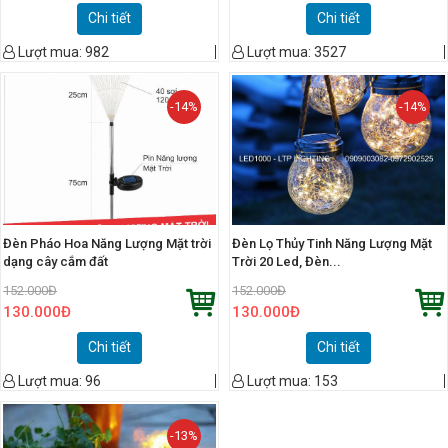
Chi tiết
Chi tiết
Lượt mua:
982
Lượt mua:
3527
-14%
-14%
Đèn Pháo Hoa Năng Lượng Mặt trời
Đèn Lọ Thủy Tinh Năng Lượng Mặt
dạng cây cắm đất
Trời 20 Led, Đèn...
152.000
Đ
152.000
Đ
130.000
Đ
130.000
Đ
Chi tiết
Chi tiết
Lượt mua:
96
Lượt mua:
153
-13%