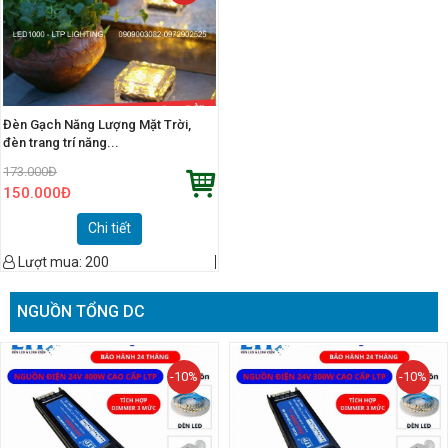
Đèn Gạch Năng Lượng Mặt Trời,
đèn trang trí năng...
173.000
Đ
150.000
Đ
Chi tiết
Lượt mua:
200
NGUỒN TỔNG DC
-10%
-10%