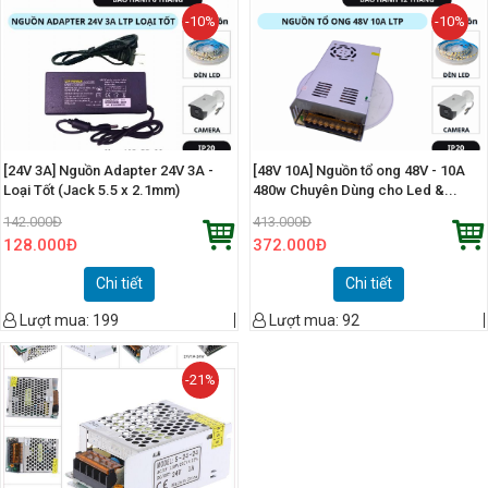
-10%
-10%
[24V 3A] Nguồn Adapter 24V 3A -
[48V 10A] Nguồn tổ ong 48V - 10A
Loại Tốt (Jack 5.5 x 2.1mm)
480w Chuyên Dùng cho Led &...
142.000
Đ
413.000
Đ
128.000
Đ
372.000
Đ
Chi tiết
Chi tiết
Lượt mua:
199
Lượt mua:
92
-21%