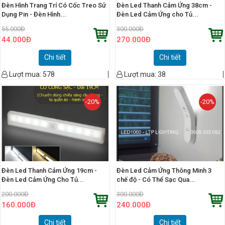
Đèn Hình Trang Trí Có Cốc Treo Sử
Đèn Led Thanh Cảm Ứng 38cm -
Dụng Pin - Đèn Hình...
Đèn Led Cảm Ứng cho Tủ...
55.000
Đ
300.000
Đ
44.000
Đ
270.000
Đ
Chi tiết
Chi tiết
Lượt mua:
578
Lượt mua:
38
-20%
-20%
Đèn Led Thanh Cảm Ứng 19cm -
Đèn Led Cảm Ứng Thông Minh 3
Đèn Led Cảm Ứng Cho Tủ...
chế độ - Có Thể Sạc Qua...
200.000
Đ
300.000
Đ
160.000
Đ
240.000
Đ
Chi tiết
Chi tiết