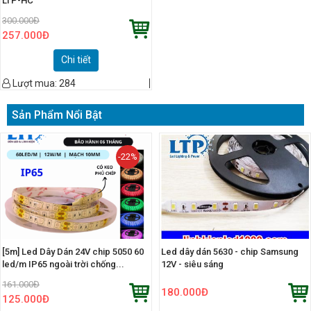
LTP-HC
300.000
Đ
257.000
Đ
Chi tiết
Lượt mua:
284
Sản Phẩm Nổi Bật
-22%
[5m] Led Dây Dán 24V chip 5050 60
Led dây dán 5630 - chip Samsung
led/m IP65 ngoài trời chống...
12V - siêu sáng
161.000
Đ
180.000
Đ
125.000
Đ