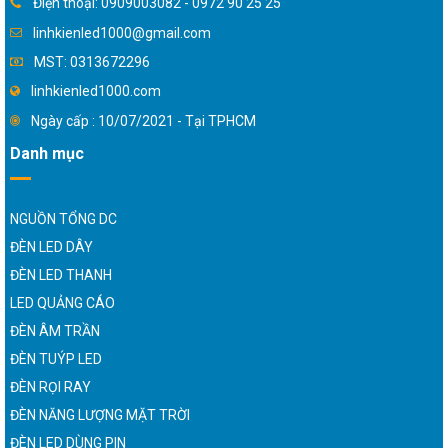
Điện thoại: 0909003082 - 0972 90 25 25
linhkienled1000@gmail.com
MST: 0313672296
linhkienled1000.com
Ngày cấp : 10/07/2021 - Tại TPHCM
Danh mục
NGUỒN TỔNG DC
ĐÈN LED DÂY
ĐÈN LED THANH
LED QUẢNG CÁO
ĐÈN ÂM TRẦN
ĐÈN TUÝP LED
ĐÈN RỌI RAY
ĐÈN NĂNG LƯỢNG MẶT TRỜI
ĐÈN LED DÙNG PIN