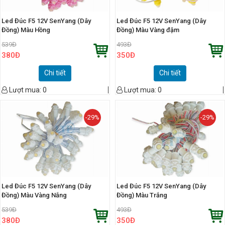
Led Đúc F5 12V SenYang (Dây
Led Đúc F5 12V SenYang (Dây
Đồng) Màu Hồng
Đồng) Màu Vàng đậm
539
Đ
493
Đ
380
Đ
350
Đ
Chi tiết
Chi tiết
Lượt mua:
0
Lượt mua:
0
-29%
-29%
Led Đúc F5 12V SenYang (Dây
Led Đúc F5 12V SenYang (Dây
Đồng) Màu Vàng Nắng
Đồng) Màu Trắng
539
Đ
493
Đ
380
Đ
350
Đ