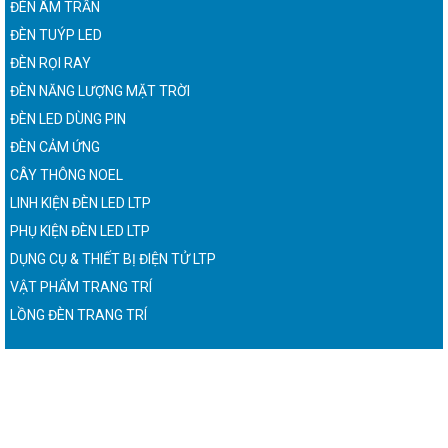
ĐÈN ÂM TRẦN
ĐÈN TUÝP LED
ĐÈN RỌI RAY
ĐÈN NĂNG LƯỢNG MẶT TRỜI
ĐÈN LED DÙNG PIN
ĐÈN CẢM ỨNG
CÂY THÔNG NOEL
LINH KIỆN ĐÈN LED LTP
PHỤ KIỆN ĐÈN LED LTP
DỤNG CỤ & THIẾT BỊ ĐIỆN TỬ LTP
VẬT PHẨM TRANG TRÍ
LỒNG ĐÈN TRANG TRÍ