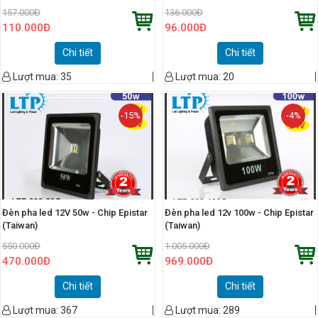
157.000
Đ
136.000
Đ
110.000
Đ
96.000
Đ
Chi tiết
Chi tiết
Lượt mua:
35
Lượt mua:
20
-15%
-4%
Đèn pha led 12V 50w - Chip Epistar
Đèn pha led 12v 100w - Chip Epistar
(Taiwan)
(Taiwan)
550.000
Đ
1.005.000
Đ
470.000
Đ
969.000
Đ
Chi tiết
Chi tiết
Lượt mua:
367
Lượt mua:
289