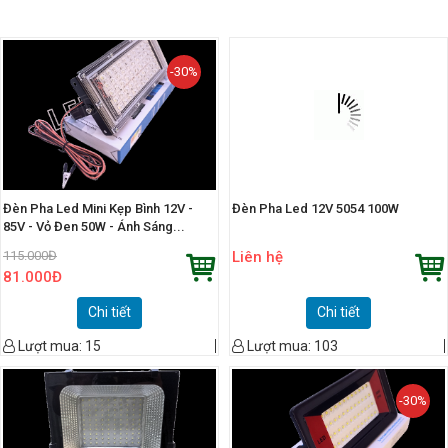
-30%
Đèn Pha Led Mini Kẹp Bình 12V -
Đèn Pha Led 12V 5054 100W
85V - Vỏ Đen 50W - Ánh Sáng...
115.000
Đ
Liên hệ
81.000
Đ
Chi tiết
Chi tiết
Lượt mua:
15
Lượt mua:
103
-30%