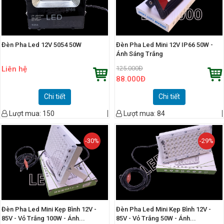
Đèn Pha Led 12V 5054 50W
Đèn Pha Led Mini 12V IP66 50W -
Ánh Sáng Trắng
Liên hệ
125.000
Đ
88.000
Đ
Chi tiết
Chi tiết
Lượt mua:
150
Lượt mua:
84
-30%
-29%
Đèn Pha Led Mini Kẹp Bình 12V -
Đèn Pha Led Mini Kẹp Bình 12V -
85V - Vỏ Trắng 100W - Ánh...
85V - Vỏ Trắng 50W - Ánh...