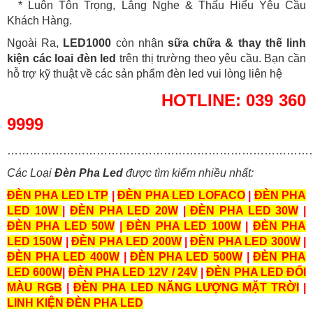
* Luôn Tôn Trọng, Lắng Nghe & Thấu Hiểu Yêu Cầu
Khách Hàng.
Ngoài Ra,
LED1000
còn nhận
sữa chữa & thay thế linh
kiện các loai đèn led
trên thị trường theo yêu cầu. Bạn cần
hỗ trợ kỹ thuật về các sản phẩm đèn led vui lòng liên hệ
HOTLINE: 039 360
9999
………………………………………………………………………
Các Loại
Đèn Pha Led
được tìm kiếm nhiều nhất:
ĐÈN PHA LED LTP
|
ĐÈN PHA LED LOFACO
|
ĐÈN PHA
LED 10W
|
ĐÈN PHA LED 20W
|
ĐÈN PHA LED 30W
|
ĐÈN PHA LED 50W
|
ĐÈN PHA LED 100W
|
ĐÈN PHA
LED 150W
|
ĐÈN PHA LED 200W
|
ĐÈN PHA LED 300W
|
ĐÈN PHA LED 400W
|
ĐÈN PHA LED 500W
|
ĐÈN PHA
LED 600W
|
ĐÈN PHA LED 12V / 24V
|
ĐÈN PHA LED ĐỔI
MÀU RGB
|
ĐÈN PHA LED NĂNG LƯỢNG MẶT TRỜI
|
LINH KIỆN ĐÈN PHA LED