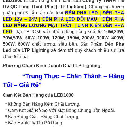
LED1000
là cửa hàng chi nhánh của
Công Ty TNHH TM
DV QC Long Thịnh Phát
(LTP Lighting).
Chúng tôi chuyên
phân phối & lắp ráp các loai
ĐÈN PHA LED | ĐÈN PHA
LED 12V – 24V | ĐÈN PHA LED ĐÔI MÀU | ĐÈN PHA
LED NĂNG LƯƠNG MẶT TRỜI | LINH KIỆN ĐÈN PHA
LED
tại TPHCM. Với nhiều dòng công suất từ
10W,20W,
30W,50W, 60W, 100W, 120W, 150W, 200W, 300W, 400W,
500W, 600W
chất lượng, siêu bền. Sản Phẩm
Đèn Pha
Led
của
LTP Lighting
sẽ đem tới quý khách nhiều sự lựa
chọn tốt nhất.
Phương Châm Kinh Doanh Của LTP Lighting
:
“Trung Thực – Chân Thành – Hàng
Tốt – Giá Rẻ”
Cam Kết Bán Hàng của LED1000
* Không Bán Hàng Kém Chất Lượng.
* Cam Kết Giá Rẻ So Với Mặt Bằng Chung Bên Ngoài.
* Bán Đúng Giá – Đúng Chất Lượng.
* Bảo Hành Uy Tín Rõ Ràng.