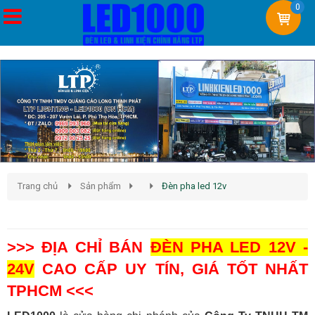
0
Trang chủ
Sản phẩm
Đèn pha led 12v
Đèn Pha Led 12v
>>> ĐỊA CHỈ BÁN
ĐÈN PHA LED 12V -
24V
CAO CẤP UY TÍN, GIÁ TỐT NHẤT
TPHCM <<<