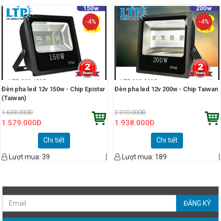
-4%
-4%
Đèn pha led 12v 150w - Chip Epistar
Đèn pha led 12v 200w - Chip Taiwan
(Taiwan)
1.638.000
Đ
2.010.000
Đ
1.579.000
Đ
1.938.000
Đ
Chi tiết
Chi tiết
Lượt mua:
39
Lượt mua:
189
ĐĂNG KÝ