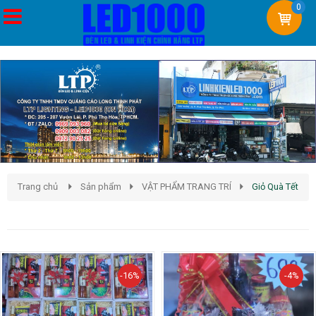
0
Trang chủ
Sản phẩm
VẬT PHẨM TRANG TRÍ
Giỏ Quà Tết
Giỏ Quà Tết
-16%
-4%