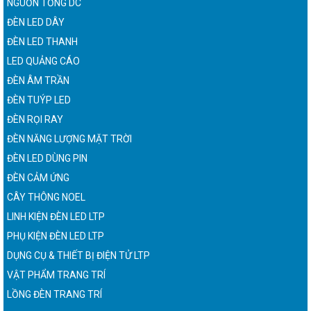
NGUỒN TỔNG DC
ĐÈN LED DÂY
ĐÈN LED THANH
LED QUẢNG CÁO
ĐÈN ÂM TRẦN
ĐÈN TUÝP LED
ĐÈN RỌI RAY
ĐÈN NĂNG LƯỢNG MẶT TRỜI
ĐÈN LED DÙNG PIN
ĐÈN CẢM ỨNG
CÂY THÔNG NOEL
LINH KIỆN ĐÈN LED LTP
PHỤ KIỆN ĐÈN LED LTP
DỤNG CỤ & THIẾT BỊ ĐIỆN TỬ LTP
VẬT PHẨM TRANG TRÍ
LỒNG ĐÈN TRANG TRÍ