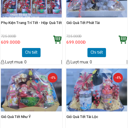
Phụ Kiện Trang Trí Tết - Hộp Quà Tết
Giỏ Quà Tết Phát Tài
725.000
Đ
725.000
Đ
609.000
Đ
699.000
Đ
Chi tiết
Chi tiết
Lượt mua:
0
Lượt mua:
0
-4%
-4%
Giỏ Quà Tết Như Ý
Giỏ Quà Tết Tài Lộc