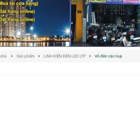
 chủ
Sản phẩm
LINH KIỆN ĐÈN LED LTP
Vỏ đèn các loại
n Các Loại