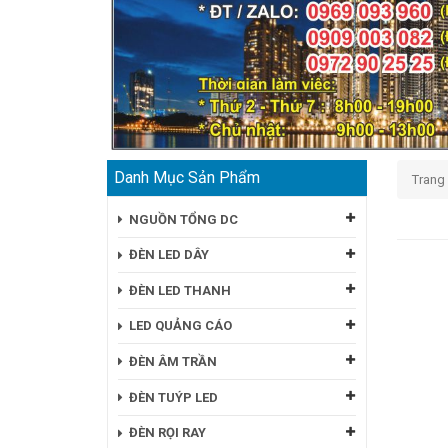
Danh Mục Sản Phẩm
Trang
Vỏ Đè
NGUỒN TỔNG DC
ĐÈN LED DÂY
ĐÈN LED THANH
LED QUẢNG CÁO
ĐÈN ÂM TRẦN
ĐÈN TUÝP LED
ĐÈN RỌI RAY