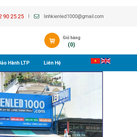
2 90 25 25
linhkienled1000@gmail.com
|
Giỏ hàng
(
0
)
Bảo Hành LTP
Liên Hệ