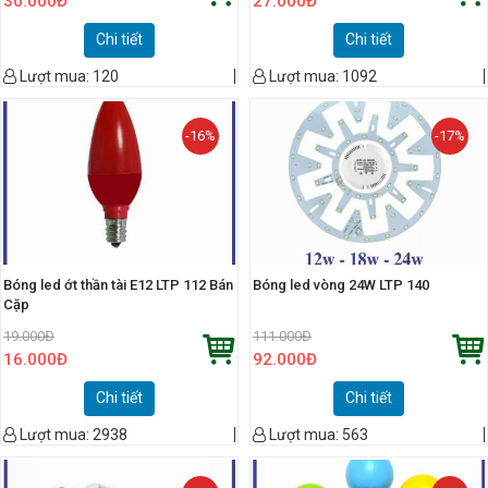
30.000
Đ
27.000
Đ
Chi tiết
Chi tiết
Lượt mua:
120
Lượt mua:
1092
-16%
-17%
Bóng led ớt thần tài E12 LTP 112 Bán
Bóng led vòng 24W LTP 140
Cặp
19.000
Đ
111.000
Đ
16.000
Đ
92.000
Đ
Chi tiết
Chi tiết
Lượt mua:
2938
Lượt mua:
563