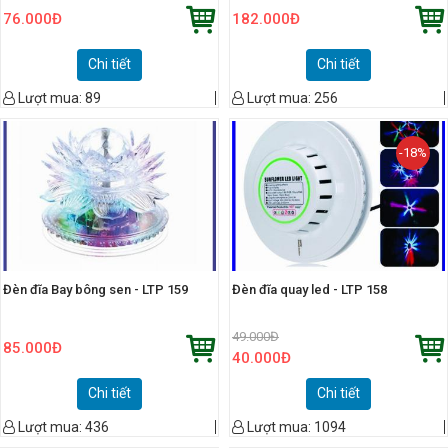
76.000
Đ
182.000
Đ
Chi tiết
Chi tiết
Lượt mua:
89
Lượt mua:
256
-18%
Đèn đĩa Bay bông sen - LTP 159
Đèn đĩa quay led - LTP 158
49.000
Đ
85.000
Đ
40.000
Đ
Chi tiết
Chi tiết
Lượt mua:
436
Lượt mua:
1094