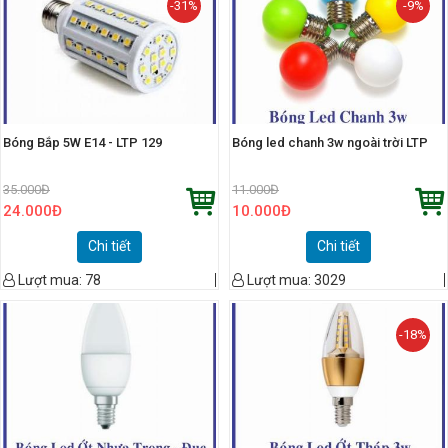
-31%
-9%
Bóng Bắp 5W E14 - LTP 129
Bóng led chanh 3w ngoài trời LTP
35.000
Đ
11.000
Đ
24.000
Đ
10.000
Đ
Chi tiết
Chi tiết
Lượt mua:
78
Lượt mua:
3029
-18%