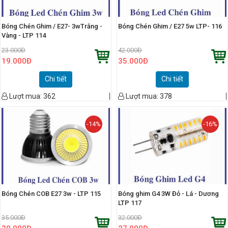
Bóng Chén Ghim / E27- 3wTrắng -
Bóng Chén Ghim / E27 5w LTP- 116
Vàng - LTP 114
23.000
Đ
42.000
Đ
19.000
Đ
35.000
Đ
Chi tiết
Chi tiết
Lượt mua:
362
Lượt mua:
378
-14%
-16%
Bóng Chén COB E27 3w - LTP 115
Bóng ghim G4 3W Đỏ - Lá - Dương
LTP 117
35.000
Đ
32.000
Đ