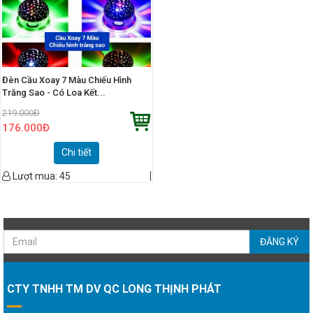
Đèn Cầu Xoay 7 Màu Chiếu Hình
Trăng Sao - Có Loa Kết...
219.000
Đ
176.000
Đ
Chi tiết
Lượt mua:
45
ĐĂNG KÝ
CTY TNHH TM DV QC LONG THỊNH PHÁT