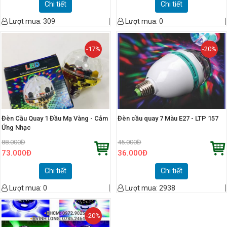
Chi tiết
Chi tiết
Lượt mua:
309
Lượt mua:
0
-17%
-20%
Đèn Cầu Quay 1 Đầu Mạ Vàng - Cảm
Đèn cầu quay 7 Màu E27 - LTP 157
Ứng Nhạc
88.000
Đ
45.000
Đ
73.000
Đ
36.000
Đ
Chi tiết
Chi tiết
Lượt mua:
0
Lượt mua:
2938
-20%