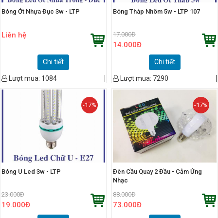
Bóng Ớt Nhựa Đục 3w - LTP
Bóng Tháp Nhôm 5w - LTP 107
Liên hệ
17.000
Đ
14.000
Đ
Chi tiết
Chi tiết
Lượt mua:
1084
Lượt mua:
7290
-17%
-17%
Bóng U Led 3w - LTP
Đèn Cầu Quay 2 Đầu - Cảm Ứng
Nhạc
23.000
Đ
88.000
Đ
19.000
Đ
73.000
Đ