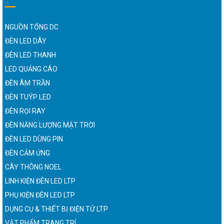
NGUỒN TỔNG DC
ĐÈN LED DÂY
ĐÈN LED THANH
LED QUẢNG CÁO
ĐÈN ÂM TRẦN
ĐÈN TUÝP LED
ĐÈN RỌI RAY
ĐÈN NĂNG LƯỢNG MẶT TRỜI
ĐÈN LED DÙNG PIN
ĐÈN CẢM ỨNG
CÂY THÔNG NOEL
LINH KIỆN ĐÈN LED LTP
PHỤ KIỆN ĐÈN LED LTP
DỤNG CỤ & THIẾT BỊ ĐIỆN TỬ LTP
VẬT PHẨM TRANG TRÍ