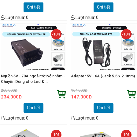
Chi tiết
Chi tiết
Lượt mua:
0
Lượt mua:
0
-10%
-10%
Nguồn 5V - 70A ngoài trời vỏ nhôm -
Adapter 5V - 6A (Jack 5.5 x 2.1mm)
Chuyên Dùng cho Led &...
260.000
Đ
164.000
Đ
234.000
Đ
147.000
Đ
Chi tiết
Chi tiết
Lượt mua:
0
Lượt mua:
0
-10%
-10%