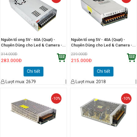
Nguồn tổ ong 5V - 60A (Quạt) -
Nguồn tổ ong 5V - 40A (Quạt) -
Chuyên Dùng cho Led & Camera -...
Chuyên Dùng cho Led & Camera -...
314.000
Đ
239.000
Đ
283.000
Đ
215.000
Đ
Chi tiết
Chi tiết
Lượt mua:
2679
Lượt mua:
2018
-10%
-10%