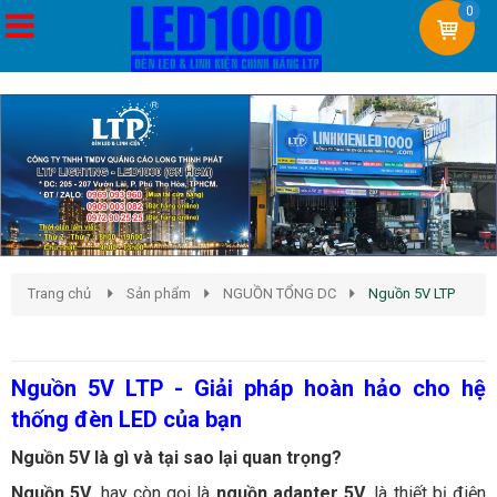
0
Trang chủ
Sản phẩm
NGUỒN TỔNG DC
Nguồn 5V LTP
Nguồn 5V LTP
Nguồn 5V LTP - Giải pháp hoàn hảo cho hệ
thống đèn LED của bạn
Nguồn 5V là gì và tại sao lại quan trọng?
Nguồn 5V
, hay còn gọi là
nguồn adapter 5V
, là thiết bị điện