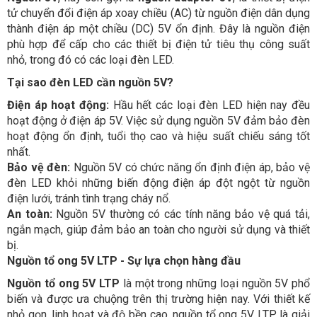
tử chuyển đổi điện áp xoay chiều (AC) từ nguồn điện dân dụng
thành điện áp một chiều (DC) 5V ổn định. Đây là nguồn điện
phù hợp để cấp cho các thiết bị điện tử tiêu thụ công suất
nhỏ, trong đó có các loại đèn LED.
Tại sao đèn LED cần nguồn 5V?
Điện áp hoạt động:
Hầu hết các loại đèn LED hiện nay đều
hoạt động ở điện áp 5V. Việc sử dụng nguồn 5V đảm bảo đèn
hoạt động ổn định, tuổi thọ cao và hiệu suất chiếu sáng tốt
nhất.
Bảo vệ đèn:
Nguồn 5V có chức năng ổn định điện áp, bảo vệ
đèn LED khỏi những biến động điện áp đột ngột từ nguồn
điện lưới, tránh tình trạng cháy nổ.
An toàn:
Nguồn 5V thường có các tính năng bảo vệ quá tải,
ngắn mạch, giúp đảm bảo an toàn cho người sử dụng và thiết
bị.
Nguồn tổ ong 5V LTP - Sự lựa chọn hàng đầu
Nguồn tổ ong 5V LTP
là một trong những loại nguồn 5V phổ
biến và được ưa chuộng trên thị trường hiện nay. Với thiết kế
nhỏ gọn, linh hoạt và độ bền cao, nguồn tổ ong 5V LTP là giải