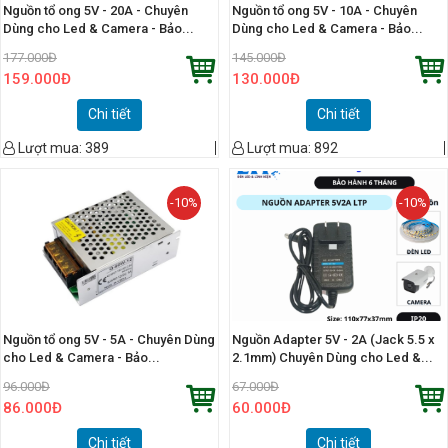
Nguồn tổ ong 5V - 20A - Chuyên
Nguồn tổ ong 5V - 10A - Chuyên
Dùng cho Led & Camera - Bảo...
Dùng cho Led & Camera - Bảo...
177.000
Đ
145.000
Đ
159.000
Đ
130.000
Đ
Chi tiết
Chi tiết
Lượt mua:
389
Lượt mua:
892
-10%
-10%
Nguồn tổ ong 5V - 5A - Chuyên Dùng
Nguồn Adapter 5V - 2A (Jack 5.5 x
cho Led & Camera - Bảo...
2.1mm) Chuyên Dùng cho Led &...
96.000
Đ
67.000
Đ
86.000
Đ
60.000
Đ
Chi tiết
Chi tiết