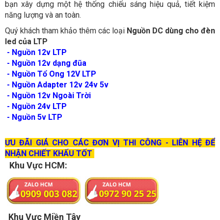
bạn xây dựng một hệ thống chiếu sáng hiệu quả, tiết kiệm
năng lượng và an toàn.
Quý khách tham khảo thêm các loại
Nguồn DC dùng cho đèn
led của LTP
- Nguồn 12v LTP
- Nguồn 12v dạng đũa
- Nguồn Tổ Ong 12V LTP
- Nguồn Adapter 12v 24v 5v
- Nguồn 12v Ngoài Trời
- Nguồn 24v LTP
- Nguồn 5v LTP
ƯU ĐÃI GIÁ CHO CÁC ĐƠN VỊ THI CÔNG - LIÊN HỆ ĐỂ
NHẬN CHIẾT KHẤU TỐT
Khu Vực HCM:
Khu Vực Miền Tây