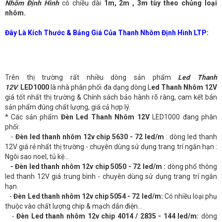
Nhôm Định Hình
có chiều dài
1m, 2m , 3m tùy theo chủng loại
nhôm.
Đây Là Kích Thước & Bảng Giá Của Thanh Nhôm Định Hình LTP:
Trên thị trường rất nhiều dòng sản phẩm
Led Thanh
12V
.
LED1000
là nhà phân phối đa dạng dòng L
ed Thanh Nhôm 12V
giá tốt nhất thị trường & Chính sách bảo hành rõ ràng, cam kết bán
sản phẩm đúng chất lượng, giá cả hợp lý.
* Các sản phẩm
Đèn Led Thanh Nhôm 12V
LED1000 đang phân
phối:
-
Đèn led thanh nhôm 12v chip 5630 - 72 led/m
: dòng led thanh
12V giá rẻ nhất thị trường - chuyên dùng sử dụng trang trí ngắn hạn :
Ngôi sao noel, tủ kệ...
- Đèn led thanh nhôm 12v chip 5050 - 72 led/m :
dòng phổ thông
led thanh 12V giá trung bình - chuyên dùng sử dụng trang trí ngắn
hạn.
-
Đèn Led thanh nhôm 12v chip 5054 - 72 led/m:
Có nhiều loại phụ
thuộc vào chất lượng chip & mạch dẫn điện...
-
Đèn Led thanh nhôm 12v chip 4014 / 2835 - 144 led/m:
dòng