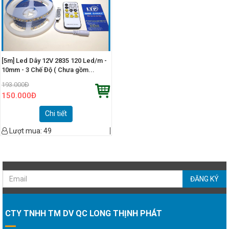
[5m] Led Dây 12V 2835 120 Led/m -
10mm - 3 Chế Độ ( Chưa gồm...
193.000
Đ
150.000
Đ
Chi tiết
Lượt mua:
49
ĐĂNG KÝ
CTY TNHH TM DV QC LONG THỊNH PHÁT