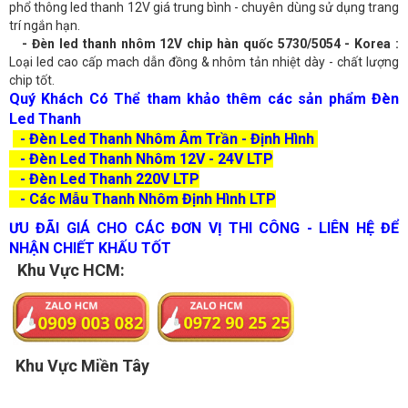
phổ thông led thanh 12V giá trung bình - chuyên dùng sử dụng trang
trí ngắn hạn.
- Đèn led thanh nhôm 12V chip hàn quốc 5730/5054 - Korea :
Loại led cao cấp mach dẫn đồng & nhôm tản nhiệt dày - chất lượng
chip tốt.
Quý Khách Có Thể tham khảo thêm các sản phẩm Đèn
Led Thanh
- Đèn Led Thanh Nhôm Âm Trần - Định Hình
-
Đèn Led Thanh Nhôm 12V - 24V LTP
- Đèn Led Thanh 220V LTP
- Các Mẫu Thanh Nhôm Định Hình LTP
ƯU ĐÃI GIÁ CHO CÁC ĐƠN VỊ THI CÔNG - LIÊN HỆ ĐỂ
NHẬN CHIẾT KHẤU TỐT
Khu Vực HCM:
Khu Vực Miền Tây