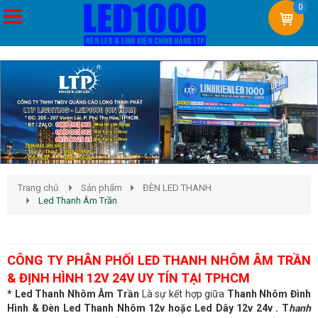
0
Trang chủ
Sản phẩm
ĐÈN LED THANH
Led Thanh Âm Trần
Led Thanh Âm Trần
CÔNG TY PHÂN PHỐI LED THANH NHÔM ÂM TRẦN
& ĐỊNH HÌNH 12V 24V UY TÍN TẠI TPHCM
* Led Thanh Nhôm Âm Trần
Là sự kết hợp giữa
Thanh Nhôm Đình
Hình &
Đèn Led Thanh Nhôm 12v hoặc Led Dây 12v 24v . T
hanh