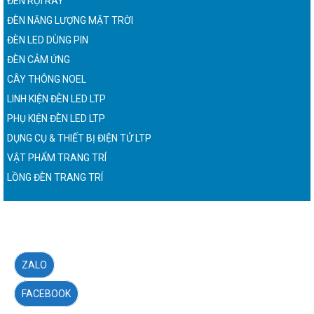
ĐÈN RỌI RAY
ĐÈN NĂNG LƯỢNG MẶT TRỜI
ĐÈN LED DÙNG PIN
ĐÈN CẢM ỨNG
CÂY THÔNG NOEL
LINH KIỆN ĐÈN LED LTP
PHỤ KIỆN ĐÈN LED LTP
DỤNG CỤ & THIẾT BỊ ĐIỆN TỬ LTP
VẬT PHẨM TRANG TRÍ
LỒNG ĐÈN TRANG TRÍ
ZALO
FACEBOOK