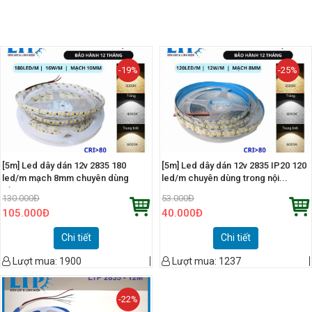
-19%
-25%
[5m] Led dây dán 12v 2835 180
[5m] Led dây dán 12v 2835 IP20 120
led/m mạch 8mm chuyên dùng
led/m chuyên dùng trong nội...
nội...
130.000
Đ
53.000
Đ
105.000
Đ
40.000
Đ
Chi tiết
Chi tiết
Lượt mua:
1900
Lượt mua:
1237
-22%