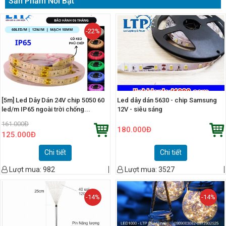
Sản Phẩm Nổi Bật
-22%
[5m] Led Dây Dán 24V chip 5050 60
Led dây dán 5630 - chip Samsung
led/m IP65 ngoài trời chống...
12V - siêu sáng
161.000
Đ
180.000
Đ
125.000
Đ
Chi tiết
Chi tiết
Lượt mua:
982
Lượt mua:
3527
-14%
-14%