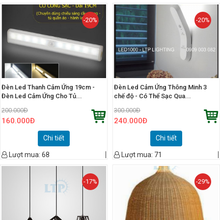
-20%
-20%
Đèn Led Thanh Cảm Ứng 19cm -
Đèn Led Cảm Ứng Thông Minh 3
Đèn Led Cảm Ứng Cho Tủ...
chế độ - Có Thể Sạc Qua...
200.000
Đ
300.000
Đ
160.000
Đ
240.000
Đ
Chi tiết
Chi tiết
Lượt mua:
68
Lượt mua:
71
-17%
-29%