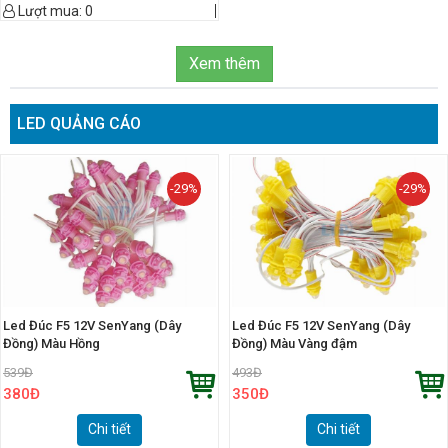
Lượt mua:
0
Xem thêm
LED QUẢNG CÁO
-29%
-29%
Led Đúc F5 12V SenYang (Dây
Led Đúc F5 12V SenYang (Dây
Đồng) Màu Hồng
Đồng) Màu Vàng đậm
539
Đ
493
Đ
380
Đ
350
Đ
Chi tiết
Chi tiết