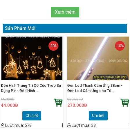
Xem thêm
Sản Phẩm Mới
-20%
-10%
Đèn Hình Trang Trí Có Cốc Treo Sử
Đèn Led Thanh Cảm Ứng 38cm -
Dụng Pin - Đèn Hình...
Đèn Led Cảm Ứng cho Tủ...
55.000
Đ
300.000
Đ
44.000
Đ
270.000
Đ
Chi tiết
Chi tiết
Lượt mua:
578
Lượt mua:
38