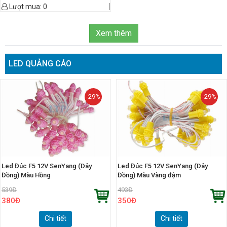
Lượt mua:
0
Xem thêm
LED QUẢNG CÁO
-29%
-29%
Led Đúc F5 12V SenYang (Dây
Led Đúc F5 12V SenYang (Dây
Đồng) Màu Hồng
Đồng) Màu Vàng đậm
539
Đ
493
Đ
380
Đ
350
Đ
Chi tiết
Chi tiết