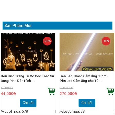
Sản Phẩm Mới
-20%
-10%
Đèn Hình Trang Trí Có Cốc Treo Sử
Đèn Led Thanh Cảm Ứng 38cm -
Dụng Pin - Đèn Hình...
Đèn Led Cảm Ứng cho Tủ...
55.000
Đ
300.000
Đ
44.000
Đ
270.000
Đ
Chi tiết
Chi tiết
Lượt mua:
578
Lượt mua:
38