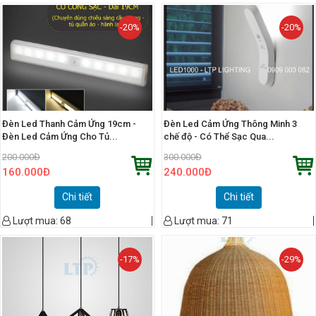
-20%
-20%
Đèn Led Thanh Cảm Ứng 19cm -
Đèn Led Cảm Ứng Thông Minh 3
Đèn Led Cảm Ứng Cho Tủ...
chế độ - Có Thể Sạc Qua...
200.000
Đ
300.000
Đ
160.000
Đ
240.000
Đ
Chi tiết
Chi tiết
Lượt mua:
68
Lượt mua:
71
-17%
-29%