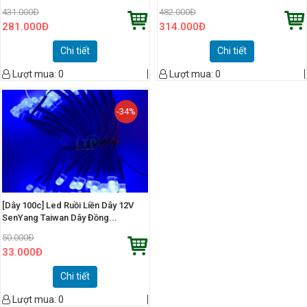
431.000
Đ
482.000
Đ
281.000
Đ
314.000
Đ
Chi tiết
Chi tiết
Lượt mua:
0
Lượt mua:
0
-34%
[Dây 100c] Led Ruồi Liền Dây 12V
SenYang Taiwan Dây Đồng...
50.000
Đ
33.000
Đ
Chi tiết
Lượt mua:
0