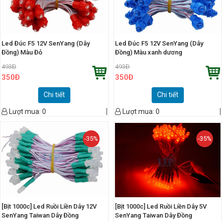
Led Đúc F5 12V SenYang (Dây
Led Đúc F5 12V SenYang (Dây
Đồng) Màu Đỏ
Đồng) Màu xanh dương
493
Đ
493
Đ
350
Đ
350
Đ
Chi tiết
Chi tiết
Lượt mua:
0
Lượt mua:
0
-35%
-35%
[Bịt 1000c] Led Ruồi Liền Dây 12V
[Bịt 1000c] Led Ruồi Liền Dây 5V
SenYang Taiwan Dây Đồng
SenYang Taiwan Dây Đồng