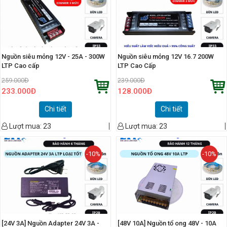
Nguồn siêu mỏng 12V - 25A - 300W
Nguồn siêu mỏng 12V 16.7 200W
LTP Cao cấp
LTP Cao Cấp
259.000
Đ
239.000
Đ
233.000
Đ
128.000
Đ
Chi tiết
Chi tiết
Lượt mua:
23
Lượt mua:
23
-10%
-10%
[24V 3A] Nguồn Adapter 24V 3A -
[48V 10A] Nguồn tổ ong 48V - 10A