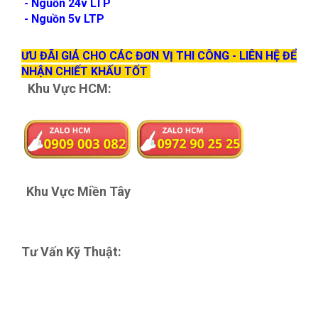
- Nguồn 24v LTP
- Nguồn 5v LTP
ƯU ĐÃI GIÁ CHO CÁC ĐƠN VỊ THI CÔNG - LIÊN HỆ ĐỂ
NHẬN CHIẾT KHẤU TỐT
Khu Vực HCM:
Khu Vực Miền Tây
Tư Vấn Kỹ Thuật: