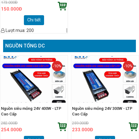
173.000
Đ
150.000
Đ
Chi tiết
Lượt mua:
200
NGUỒN TỔNG DC
-10%
-10%
Nguồn siêu mỏng 24V 400W - LTP
Nguồn siêu mỏng 24V 300W - LTP
Cao Cấp
Cao Cấp
282.000
Đ
259.000
Đ
254.000
Đ
233.000
Đ