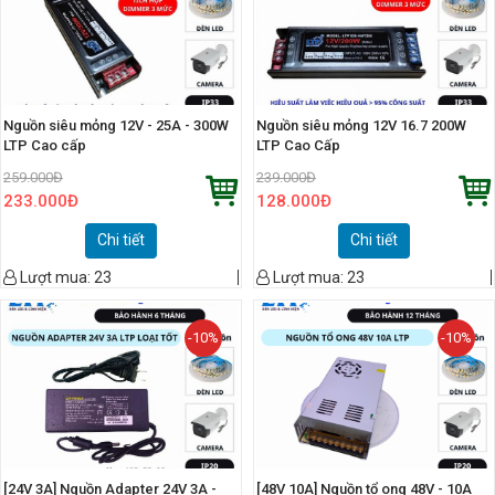
Nguồn siêu mỏng 12V - 25A - 300W
Nguồn siêu mỏng 12V 16.7 200W
LTP Cao cấp
LTP Cao Cấp
259.000
Đ
239.000
Đ
233.000
Đ
128.000
Đ
Chi tiết
Chi tiết
Lượt mua:
23
Lượt mua:
23
-10%
-10%
[24V 3A] Nguồn Adapter 24V 3A -
[48V 10A] Nguồn tổ ong 48V - 10A