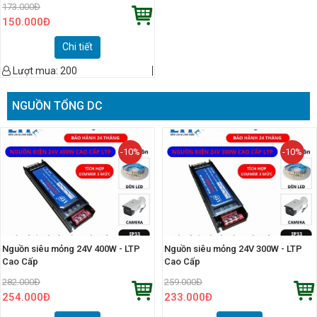
173.000
Đ
150.000
Đ
Chi tiết
Lượt mua:
200
NGUỒN TỔNG DC
-10%
-10%
Nguồn siêu mỏng 24V 400W - LTP
Nguồn siêu mỏng 24V 300W - LTP
Cao Cấp
Cao Cấp
282.000
Đ
259.000
Đ
254.000
Đ
233.000
Đ