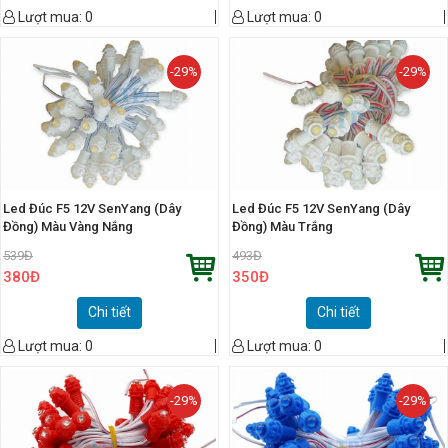
Lượt mua:
0
Lượt mua:
0
-29%
-29%
Led Đúc F5 12V SenYang (Dây
Led Đúc F5 12V SenYang (Dây
Đồng) Màu Vàng Nắng
Đồng) Màu Trắng
539
Đ
493
Đ
380
Đ
350
Đ
Chi tiết
Chi tiết
Lượt mua:
0
Lượt mua:
0
-29%
-29%