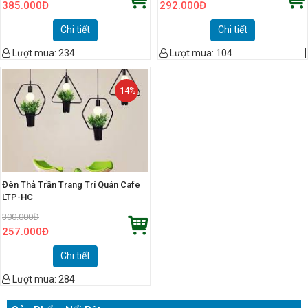
385.000
Đ
292.000
Đ
Chi tiết
Chi tiết
Lượt mua:
234
Lượt mua:
104
-14%
Đèn Thả Trần Trang Trí Quán Cafe
LTP-HC
300.000
Đ
257.000
Đ
Chi tiết
Lượt mua:
284