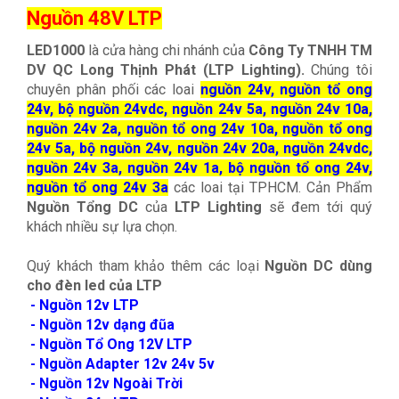
Nguồn 48V LTP
LED1000
là cửa hàng chi nhánh của
Công Ty TNHH TM
DV QC Long Thịnh Phát
(LTP Lighting).
Chúng tôi
chuyên phân phối các loai
nguồn 24v, nguồn tổ ong
24v, bộ nguồn 24vdc, nguồn 24v 5a, nguồn 24v 10a,
nguồn 24v 2a, nguồn tổ ong 24v 10a, nguồn tổ ong
24v 5a, bộ nguồn 24v, nguồn 24v 20a, nguồn 24vdc,
nguồn 24v 3a, nguồn 24v 1a, bộ nguồn tổ ong 24v,
nguồn tổ ong 24v 3a
các loai tại TPHCM. Cản Phẩm
Nguồn Tổng DC
của
LTP Lighting
sẽ đem tới quý
khách nhiều sự lựa chọn.
Quý khách tham khảo thêm các loại
Nguồn DC dùng
cho đèn led của LTP
- Nguồn 12v LTP
- Nguồn 12v dạng đũa
- Nguồn Tổ Ong 12V LTP
- Nguồn Adapter 12v 24v 5v
- Nguồn 12v Ngoài Trời