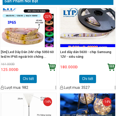
Sản Phẩm Nổi Bật
-22%
[5m] Led Dây Dán 24V chip 5050 60
Led dây dán 5630 - chip Samsung
led/m IP65 ngoài trời chống...
12V - siêu sáng
161.000
Đ
180.000
Đ
125.000
Đ
Chi tiết
Chi tiết
Lượt mua:
982
Lượt mua:
3527
-14%
-14%