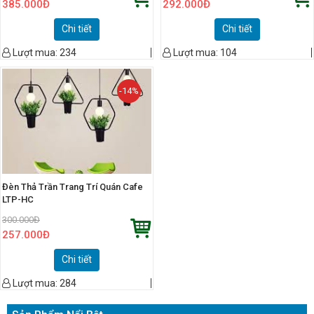
385.000
Đ
292.000
Đ
Chi tiết
Chi tiết
Lượt mua:
234
Lượt mua:
104
-14%
Đèn Thả Trần Trang Trí Quán Cafe
LTP-HC
300.000
Đ
257.000
Đ
Chi tiết
Lượt mua:
284