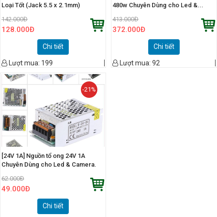
Loại Tốt (Jack 5.5 x 2.1mm)
480w Chuyên Dùng cho Led &...
142.000
Đ
413.000
Đ
128.000
Đ
372.000
Đ
Chi tiết
Chi tiết
Lượt mua:
199
Lượt mua:
92
-21%
[24V 1A] Nguồn tổ ong 24V 1A
Chuyên Dùng cho Led & Camera.
62.000
Đ
49.000
Đ
Chi tiết