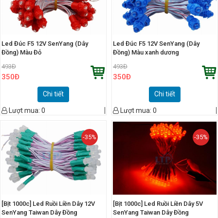
Led Đúc F5 12V SenYang (Dây
Led Đúc F5 12V SenYang (Dây
Đồng) Màu Đỏ
Đồng) Màu xanh dương
493
Đ
493
Đ
350
Đ
350
Đ
Chi tiết
Chi tiết
Lượt mua:
0
Lượt mua:
0
-35%
-35%
[Bịt 1000c] Led Ruồi Liền Dây 12V
[Bịt 1000c] Led Ruồi Liền Dây 5V
SenYang Taiwan Dây Đồng
SenYang Taiwan Dây Đồng