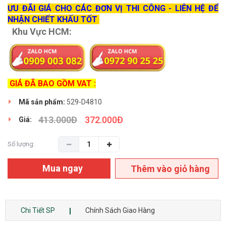
ƯU ĐÃI GIÁ CHO CÁC ĐƠN VỊ THI CÔNG - LIÊN HỆ ĐỂ
NHẬN CHIẾT KHẤU TỐT
Khu Vực HCM:
GIÁ ĐÃ BAO GỒM VAT :
Mã sản phẩm:
529-D4810
413.000
Đ
372.000
Đ
Giá:
Số lượng:
Mua ngay
Thêm vào giỏ hàng
Chi Tiết SP
Chính Sách Giao Hàng