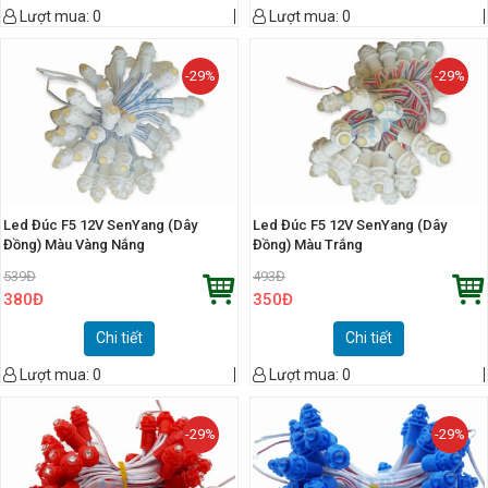
Lượt mua:
0
Lượt mua:
0
-29%
-29%
Led Đúc F5 12V SenYang (Dây
Led Đúc F5 12V SenYang (Dây
Đồng) Màu Vàng Nắng
Đồng) Màu Trắng
539
Đ
493
Đ
380
Đ
350
Đ
Chi tiết
Chi tiết
Lượt mua:
0
Lượt mua:
0
-29%
-29%