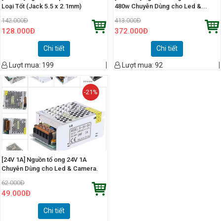
Loại Tốt (Jack 5.5 x 2.1mm)
480w Chuyên Dùng cho Led &...
142.000
Đ
413.000
Đ
128.000
Đ
372.000
Đ
Chi tiết
Chi tiết
Lượt mua:
199
Lượt mua:
92
-21%
[24V 1A] Nguồn tổ ong 24V 1A
Chuyên Dùng cho Led & Camera.
62.000
Đ
49.000
Đ
Chi tiết