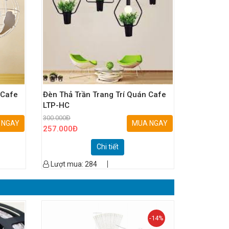
 Cafe
Đèn Thả Trần Trang Trí Quán Cafe
LTP-HC
300.000
Đ
 NGAY
MUA NGAY
257.000
Đ
Chi tiết
Lượt mua:
284
-14%