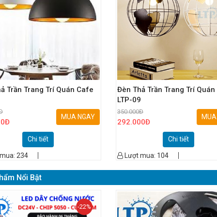
ả Trần Trang Trí Quán Cafe
Đèn Thả Trần Trang Trí Quán
3
LTP-09
Đ
350.000
Đ
MUA NGAY
MUA
00
Đ
292.000
Đ
Chi tiết
Chi tiết
 mua:
234
Lượt mua:
104
hẩm Nổi Bật
-22%