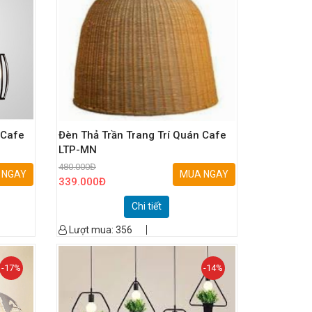
 Cafe
Đèn Thả Trần Trang Trí Quán Cafe
LTP-MN
480.000
Đ
 NGAY
MUA NGAY
339.000
Đ
Chi tiết
Lượt mua:
356
-17%
-14%