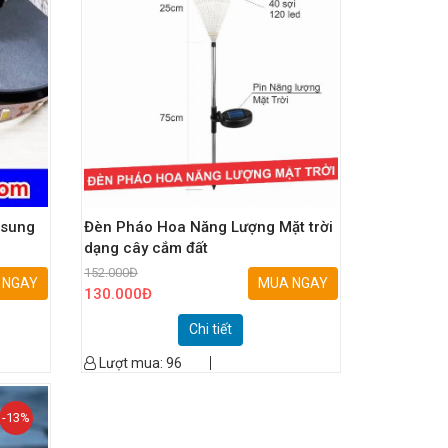
msung
Đèn Pháo Hoa Năng Lượng Mặt trời
dạng cây cắm đất
152.000
Đ
 NGAY
MUA NGAY
130.000
Đ
Chi tiết
Lượt mua:
96
-13%