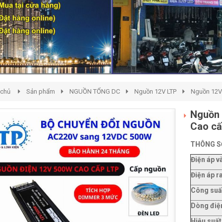
 chủ
Sản phẩm
NGUỒN TỔNG DC
Nguồn 12V LTP
Nguồn 12V
Nguồn 
Cao c
THÔNG S
Điện áp v
Điện áp r
Công suất
Dòng điệ
Hiệu suất