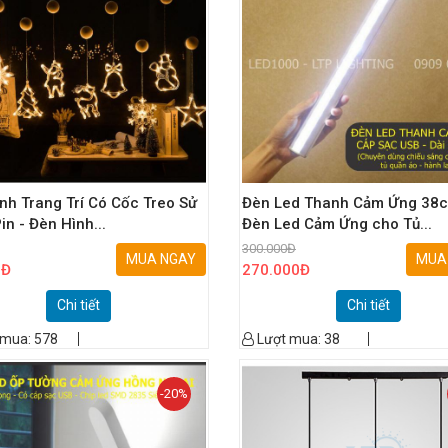
nh Trang Trí Có Cốc Treo Sử
Đèn Led Thanh Cảm Ứng 38c
in - Đèn Hình...
Đèn Led Cảm Ứng cho Tủ...
300.000
Đ
MUA NGAY
MUA
0
Đ
270.000
Đ
Chi tiết
Chi tiết
 mua:
578
Lượt mua:
38
-20%