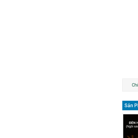
Chi
Sản P