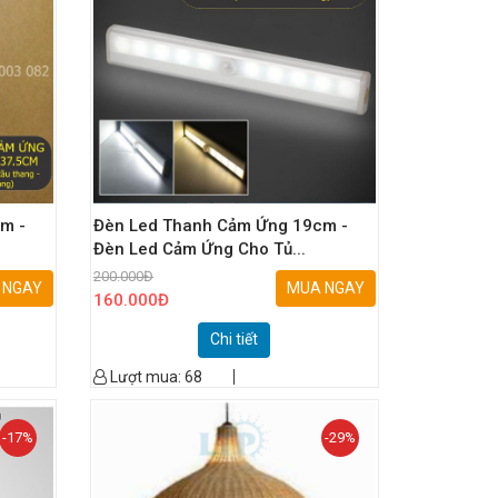
m -
Đèn Led Thanh Cảm Ứng 19cm -
Đèn Led Cảm Ứng Cho Tủ...
200.000
Đ
 NGAY
MUA NGAY
160.000
Đ
Chi tiết
Lượt mua:
68
-17%
-29%