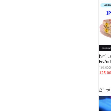
[5m] L
led/m 
161.000
125.0
Lượt