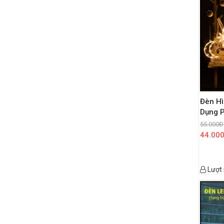
Đèn Hì
Dụng P
55.000
Đ
44.00
Lượt