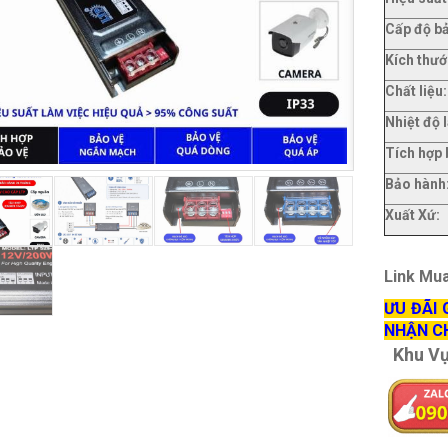
Cấp độ bả
Kích thướ
Chất liệu:
Nhiệt độ 
Tích hợp 
Bảo hành
Xuất Xứ:
Link Mu
ƯU ĐÃI 
NHẬN C
Khu V