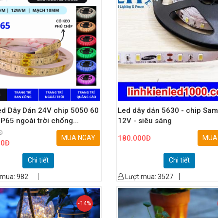
ed Dây Dán 24V chip 5050 60
Led dây dán 5630 - chip Sa
IP65 ngoài trời chống...
12V - siêu sáng
Đ
MUA NGAY
180.000
Đ
MUA
00
Đ
Chi tiết
Chi tiết
 mua:
982
Lượt mua:
3527
-14%