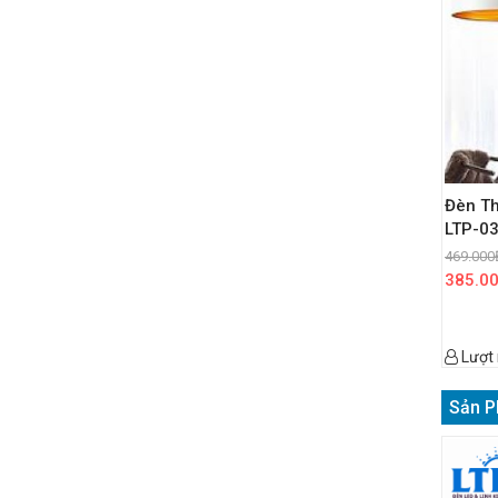
Đèn Th
LTP-0
469.000
385.0
Lượt
Sản P