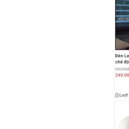
Đèn L
chế độ
300.000
240.0
Lượt