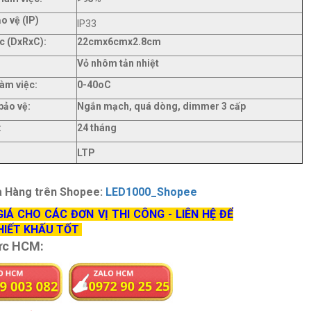
o vệ (IP)
IP33
c (DxRxC):
22cmx6cmx2.8cm
Vỏ nhôm tản nhiệt
làm việc:
0-40oC
bảo vệ:
Ngắn mạch, quá dòng, dimmer 3 cấp
:
24 tháng
LTP
a Hàng trên Shopee:
LED1000_Shopee
GIÁ CHO CÁC ĐƠN VỊ THI CÔNG - LIÊN HỆ ĐỂ
HIẾT KHẤU TỐT
ực HCM: