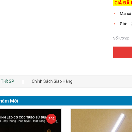
GIÁ ĐÃ 
Mã sả
Giá:
Số lượng:
 Tiết SP
Chính Sách Giao Hàng
hẩm Mới
-20%