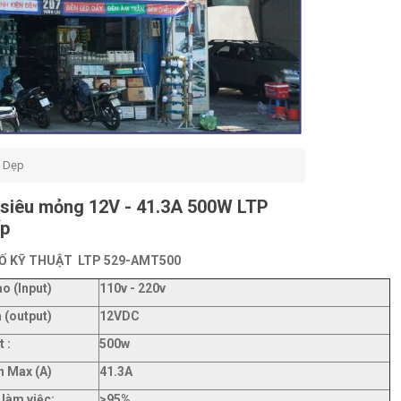
 Dẹp
siêu mỏng 12V - 41.3A 500W LTP
ấp
Ố KỸ THUẬT LTP 529-AMT500
ào (Input)
110v - 220v
a (output)
12VDC
 :
500w
n Max (A)
41.3A
 làm việc:
>95%