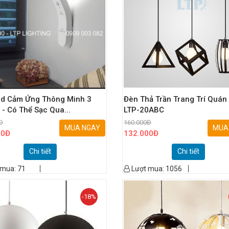
ed Cảm Ứng Thông Minh 3
Đèn Thả Trần Trang Trí Quán
 - Có Thể Sạc Qua...
LTP-20ABC
Đ
160.000
Đ
MUA NGAY
MUA
00
Đ
132.000
Đ
Chi tiết
Chi tiết
 mua:
71
Lượt mua:
1056
-18%