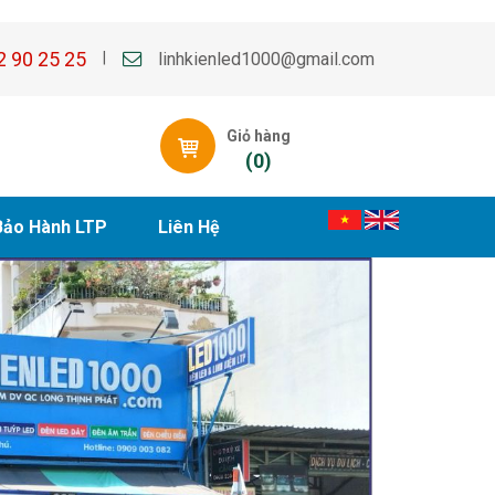
2 90 25 25
linhkienled1000@gmail.com
|
Giỏ hàng
(
0
)
Bảo Hành LTP
Liên Hệ