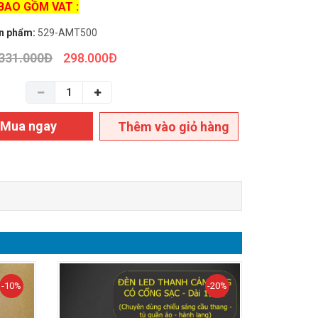
BAO GỒM VAT :
n phẩm:
529-AMT500
331.000
Đ
298.000
Đ
Mua ngay
Thêm vào giỏ hàng
-10%
-20%