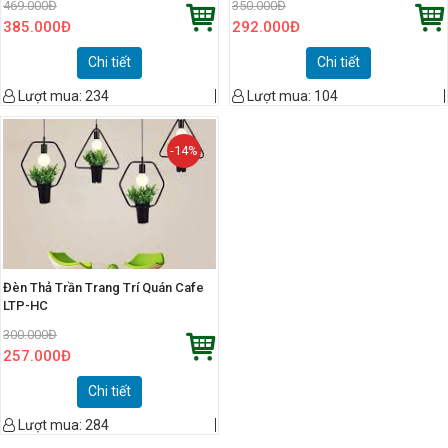
469.000
Đ
350.000
Đ
385.000
Đ
292.000
Đ
Chi tiết
Chi tiết
Lượt mua:
234
Lượt mua:
104
-14%
Đèn Thả Trần Trang Trí Quán Cafe
LTP-HC
300.000
Đ
257.000
Đ
Chi tiết
Lượt mua:
284