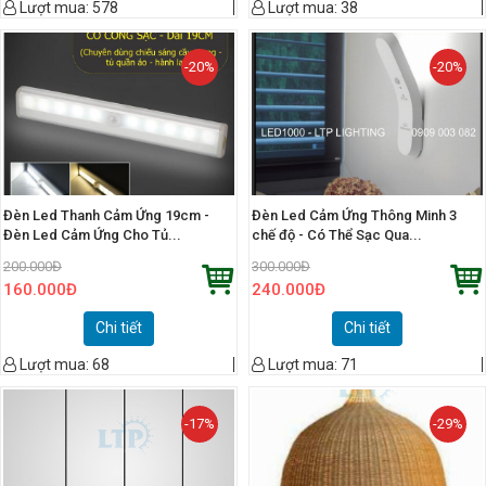
Lượt mua:
578
Lượt mua:
38
-20%
-20%
Đèn Led Thanh Cảm Ứng 19cm -
Đèn Led Cảm Ứng Thông Minh 3
Đèn Led Cảm Ứng Cho Tủ...
chế độ - Có Thể Sạc Qua...
200.000
Đ
300.000
Đ
160.000
Đ
240.000
Đ
Chi tiết
Chi tiết
Lượt mua:
68
Lượt mua:
71
-17%
-29%