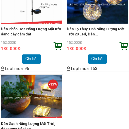
Đèn Pháo Hoa Năng Lượng Mặt trời
Đèn Lọ Thủy Tinh Năng Lượng Mặt
dạng cây cắm đất
Trời 20 Led, Đèn...
152.000
Đ
152.000
Đ
130.000
Đ
130.000
Đ
Chi tiết
Chi tiết
Lượt mua:
96
Lượt mua:
153
-13%
Đèn Gạch Năng Lượng Mặt Trời,
đèn trang trí năng...