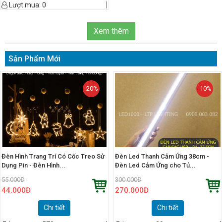
Lượt mua:
0
Xem thêm
Sản Phẩm Mới
-20%
-10%
Đèn Hình Trang Trí Có Cốc Treo Sử
Đèn Led Thanh Cảm Ứng 38cm -
Dụng Pin - Đèn Hình...
Đèn Led Cảm Ứng cho Tủ...
55.000
Đ
300.000
Đ
44.000
Đ
270.000
Đ
Chi tiết
Chi tiết