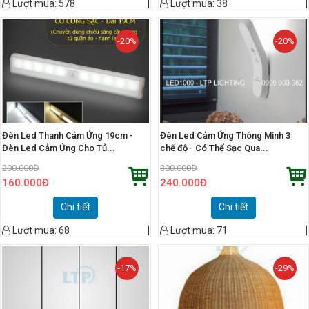
Lượt mua:
578
Lượt mua:
38
-20%
-20%
Đèn Led Thanh Cảm Ứng 19cm -
Đèn Led Cảm Ứng Thông Minh 3
Đèn Led Cảm Ứng Cho Tủ...
chế độ - Có Thể Sạc Qua...
200.000
Đ
300.000
Đ
160.000
Đ
240.000
Đ
Chi tiết
Chi tiết
Lượt mua:
68
Lượt mua:
71
-17%
-29%