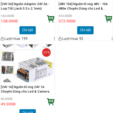
[24V 3A] Nguồn Adapter 24V 3A -
[48V 10A] Nguồn tổ ong 48V - 10A
Loại Tốt (Jack 5.5 x 2.1mm)
480w Chuyên Dùng cho Led &...
142.000
Đ
413.000
Đ
128.000
Đ
372.000
Đ
Chi tiết
Chi tiết
Lượt mua:
199
Lượt mua:
92
-21%
[24V 1A] Nguồn tổ ong 24V 1A
Chuyên Dùng cho Led & Camera.
62.000
Đ
49.000
Đ
Chi tiết