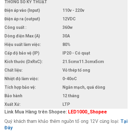
THÔNG SỐ KỸ THUẬT
Điện áp vào (Input)
110v - 220v
Điện áp ra (output)
12VDC
Công suất :
360w
Dòng điện Max (A)
30A
Hiệu suất làm việc:
80%
Cấp độ bảo vệ (IP)
IP20 - Có quạt
Kích thước (DxRxC):
21.5cmx11.3cmx5cm
Chất liệu:
Vỏ thép tổ ong
Nhiệt độ làm việc:
0-40oC
Tích hợp bảo vệ:
Ngắn mạch, quá dòng
Bảo hành
12 tháng
Xuất Xứ:
LTP
Link Mua Hàng trên Shopee:
LED1000_Shopee
Quý khách tham khảo thêm nguồn tổ ong 12V cùng loại:
Tại
Đây