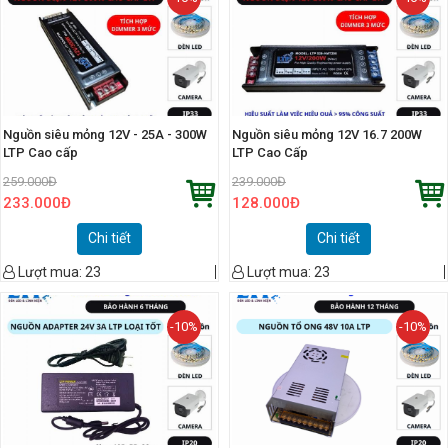
Nguồn siêu mỏng 12V - 25A - 300W
Nguồn siêu mỏng 12V 16.7 200W
LTP Cao cấp
LTP Cao Cấp
259.000
Đ
239.000
Đ
233.000
Đ
128.000
Đ
Chi tiết
Chi tiết
Lượt mua:
23
Lượt mua:
23
-10%
-10%