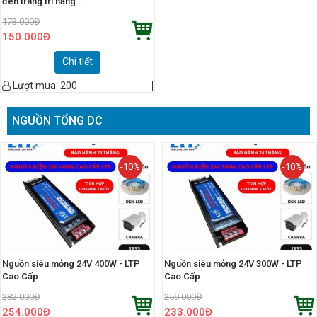
đèn trang trí năng...
173.000
Đ
150.000
Đ
Chi tiết
Lượt mua:
200
NGUỒN TỔNG DC
-10%
-10%
Nguồn siêu mỏng 24V 400W - LTP
Nguồn siêu mỏng 24V 300W - LTP
Cao Cấp
Cao Cấp
282.000
Đ
259.000
Đ
254.000
Đ
233.000
Đ