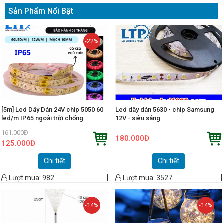
Sản Phẩm Nổi Bật
-22%
[5m] Led Dây Dán 24V chip 5050 60
Led dây dán 5630 - chip Samsung
led/m IP65 ngoài trời chống...
12V - siêu sáng
161.000
Đ
180.000
Đ
125.000
Đ
Chi tiết
Chi tiết
Lượt mua:
982
Lượt mua:
3527
-14%
-14%