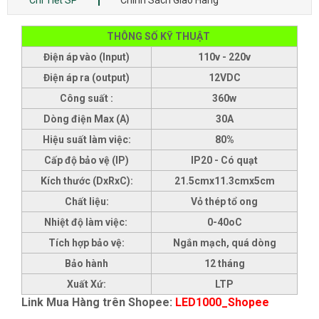
THÔNG SỐ KỸ THUẬT
Điện áp vào (Input)
110v - 220v
Điện áp ra (output)
12VDC
Công suất :
360w
Dòng điện Max (A)
30A
Hiệu suất làm việc:
80%
Cấp độ bảo vệ (IP)
IP20 - Có quạt
Kích thước (DxRxC):
21.5cmx11.3cmx5cm
Chất liệu:
Vỏ thép tổ ong
Nhiệt độ làm việc:
0-40oC
Tích hợp bảo vệ:
Ngắn mạch, quá dòng
Bảo hành
12 tháng
Xuất Xứ:
LTP
Link Mua Hàng trên Shopee:
LED1000_Shopee