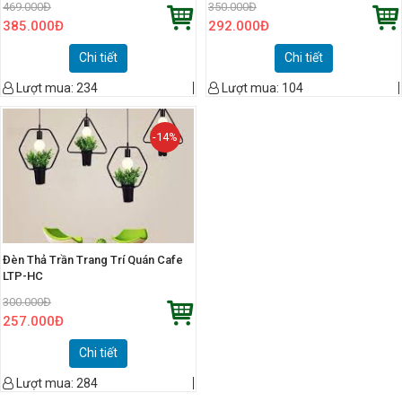
469.000
Đ
350.000
Đ
385.000
Đ
292.000
Đ
Chi tiết
Chi tiết
Lượt mua:
234
Lượt mua:
104
-14%
Đèn Thả Trần Trang Trí Quán Cafe
LTP-HC
300.000
Đ
257.000
Đ
Chi tiết
Lượt mua:
284