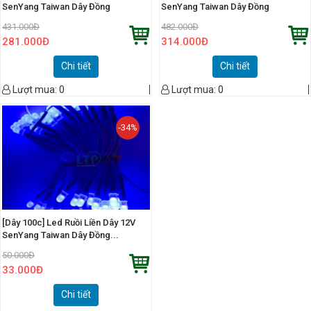
SenYang Taiwan Dây Đồng
SenYang Taiwan Dây Đồng
431.000
Đ
482.000
Đ
281.000
Đ
314.000
Đ
Chi tiết
Chi tiết
Lượt mua:
0
Lượt mua:
0
-34%
[Dây 100c] Led Ruồi Liền Dây 12V
SenYang Taiwan Dây Đồng...
50.000
Đ
33.000
Đ
Chi tiết