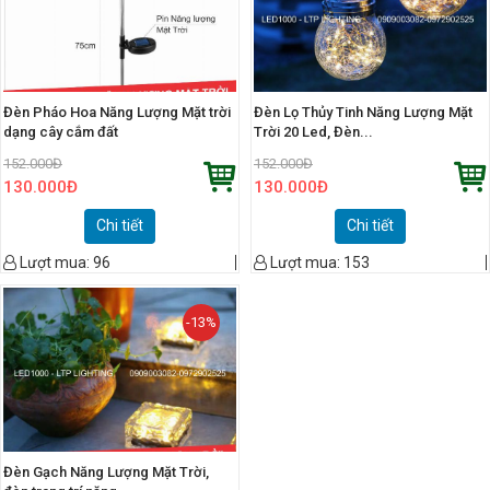
Đèn Pháo Hoa Năng Lượng Mặt trời
Đèn Lọ Thủy Tinh Năng Lượng Mặt
dạng cây cắm đất
Trời 20 Led, Đèn...
152.000
Đ
152.000
Đ
130.000
Đ
130.000
Đ
Chi tiết
Chi tiết
Lượt mua:
96
Lượt mua:
153
-13%
Đèn Gạch Năng Lượng Mặt Trời,