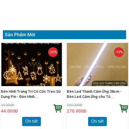
Sản Phẩm Mới
-20%
-10%
Đèn Hình Trang Trí Có Cốc Treo Sử
Đèn Led Thanh Cảm Ứng 38cm -
Dụng Pin - Đèn Hình...
Đèn Led Cảm Ứng cho Tủ...
55.000
Đ
300.000
Đ
44.000
Đ
270.000
Đ
Chi tiết
Chi tiết