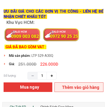
ƯU ĐÃI GIÁ CHO CÁC ĐƠN VỊ THI CÔNG - LIÊN HỆ ĐỂ
NHẬN CHIẾT KHẤU TỐT
Khu Vực HCM:
GIÁ ĐÃ BAO GỒM VAT :
Mã sản phẩm:
LTP 529-A30Q
251.000
Đ
226.000
Đ
Giá:
Số lượng:
Mua ngay
Thêm vào giỏ hàng
Chi Tiết SP
Chính Sách Giao Hàng