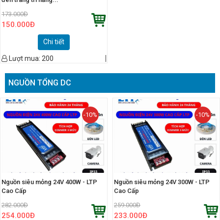
173.000
Đ
150.000
Đ
Chi tiết
Lượt mua:
200
NGUỒN TỔNG DC
-10%
-10%
Nguồn siêu mỏng 24V 400W - LTP
Nguồn siêu mỏng 24V 300W - LTP
Cao Cấp
Cao Cấp
282.000
Đ
259.000
Đ
254.000
Đ
233.000
Đ