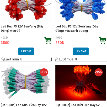
Led Đúc F5 12V SenYang (Dây
Led Đúc F5 12V SenYang (Dây
Đồng) Màu Đỏ
Đồng) Màu xanh dương
493
Đ
493
Đ
350
Đ
350
Đ
Chi tiết
Chi tiết
Lượt mua:
0
Lượt mua:
0
-35%
-35%
[Bịt 1000c] Led Ruồi Liền Dây 12V
[Bịt 1000c] Led Ruồi Liền Dây 5V