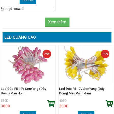
Lượt mua:
0
Xem thêm
LED QUẢNG CÁO
-29%
-29%
Led Đúc F5 12V SenYang (Dây
Led Đúc F5 12V SenYang (Dây
Đồng) Màu Hồng
Đồng) Màu Vàng đậm
539
Đ
493
Đ
380
Đ
350
Đ