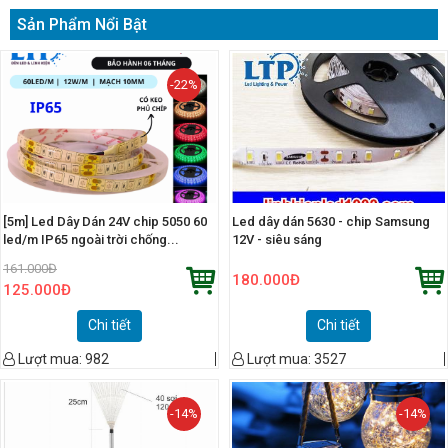
Sản Phẩm Nổi Bật
-22%
[5m] Led Dây Dán 24V chip 5050 60
Led dây dán 5630 - chip Samsung
led/m IP65 ngoài trời chống...
12V - siêu sáng
161.000
Đ
180.000
Đ
125.000
Đ
Chi tiết
Chi tiết
Lượt mua:
982
Lượt mua:
3527
-14%
-14%