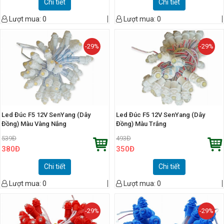
Chi tiết
Chi tiết
Lượt mua:
0
Lượt mua:
0
-29%
-29%
Led Đúc F5 12V SenYang (Dây
Led Đúc F5 12V SenYang (Dây
Đồng) Màu Vàng Nắng
Đồng) Màu Trắng
539
Đ
493
Đ
380
Đ
350
Đ
Chi tiết
Chi tiết
Lượt mua:
0
Lượt mua:
0
-29%
-29%