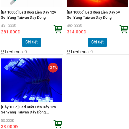
[Bịt 1000c] Led Ruồi Liền Dây 12V
[Bịt 1000c] Led Ruồi Liền Dây 5V
SenYang Taiwan Dây Đồng
SenYang Taiwan Dây Đồng
431.000
Đ
482.000
Đ
281.000
Đ
314.000
Đ
Chi tiết
Chi tiết
Lượt mua:
0
Lượt mua:
0
-34%
[Dây 100c] Led Ruồi Liền Dây 12V
SenYang Taiwan Dây Đồng...
50.000
Đ
33.000
Đ