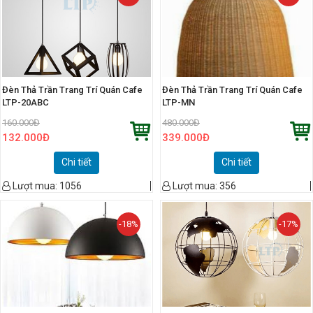
Đèn Thả Trần Trang Trí Quán Cafe
Đèn Thả Trần Trang Trí Quán Cafe
LTP-20ABC
LTP-MN
160.000
Đ
480.000
Đ
132.000
Đ
339.000
Đ
Chi tiết
Chi tiết
Lượt mua:
1056
Lượt mua:
356
-18%
-17%