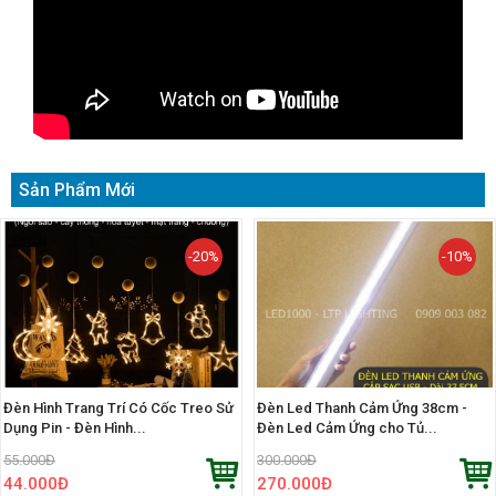
Sản Phẩm Mới
-20%
-10%
Đèn Hình Trang Trí Có Cốc Treo Sử
Đèn Led Thanh Cảm Ứng 38cm -
Dụng Pin - Đèn Hình...
Đèn Led Cảm Ứng cho Tủ...
55.000
Đ
300.000
Đ
44.000
Đ
270.000
Đ