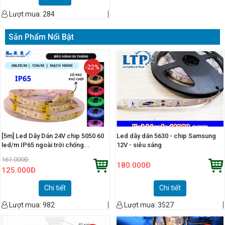
Lượt mua:
284
Sản Phẩm Nổi Bật
-22%
[5m] Led Dây Dán 24V chip 5050 60
Led dây dán 5630 - chip Samsung
led/m IP65 ngoài trời chống...
12V - siêu sáng
161.000
Đ
180.000
Đ
125.000
Đ
Chi tiết
Chi tiết
Lượt mua:
982
Lượt mua:
3527