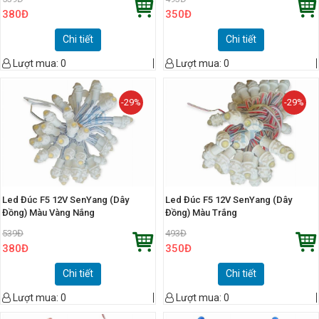
380
Đ
350
Đ
Chi tiết
Chi tiết
Lượt mua:
0
Lượt mua:
0
-29%
-29%
Led Đúc F5 12V SenYang (Dây
Led Đúc F5 12V SenYang (Dây
Đồng) Màu Vàng Nắng
Đồng) Màu Trắng
539
Đ
493
Đ
380
Đ
350
Đ
Chi tiết
Chi tiết
Lượt mua:
0
Lượt mua:
0