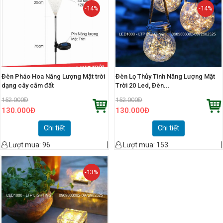
-14%
-14%
Đèn Pháo Hoa Năng Lượng Mặt trời
Đèn Lọ Thủy Tinh Năng Lượng Mặt
dạng cây cắm đất
Trời 20 Led, Đèn...
152.000
Đ
152.000
Đ
130.000
Đ
130.000
Đ
Chi tiết
Chi tiết
Lượt mua:
96
Lượt mua:
153
-13%