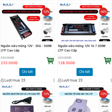
-10%
-46%
Nguồn siêu mỏng 12V - 25A - 300W
Nguồn siêu mỏng 12V 16.7 200W
LTP Cao cấp
LTP Cao Cấp
259.000
Đ
239.000
Đ
233.000
Đ
128.000
Đ
Chi tiết
Chi tiết
Lượt mua:
23
Lượt mua:
23
-10%
-10%