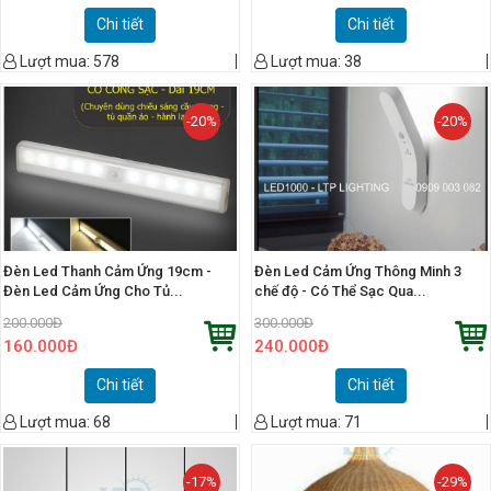
Chi tiết
Chi tiết
Lượt mua:
578
Lượt mua:
38
-20%
-20%
Đèn Led Thanh Cảm Ứng 19cm -
Đèn Led Cảm Ứng Thông Minh 3
Đèn Led Cảm Ứng Cho Tủ...
chế độ - Có Thể Sạc Qua...
200.000
Đ
300.000
Đ
160.000
Đ
240.000
Đ
Chi tiết
Chi tiết
Lượt mua:
68
Lượt mua:
71
-17%
-29%