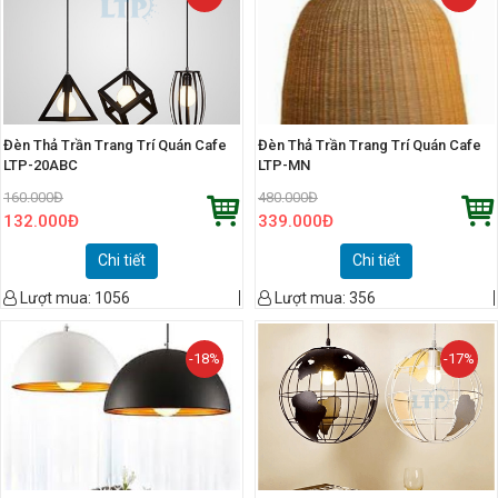
Đèn Thả Trần Trang Trí Quán Cafe
Đèn Thả Trần Trang Trí Quán Cafe
LTP-20ABC
LTP-MN
160.000
Đ
480.000
Đ
132.000
Đ
339.000
Đ
Chi tiết
Chi tiết
Lượt mua:
1056
Lượt mua:
356
-18%
-17%