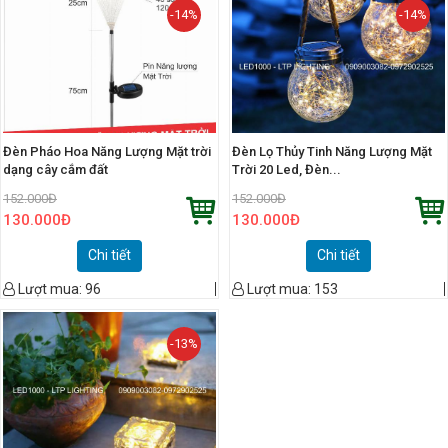
-14%
-14%
Đèn Pháo Hoa Năng Lượng Mặt trời
Đèn Lọ Thủy Tinh Năng Lượng Mặt
dạng cây cắm đất
Trời 20 Led, Đèn...
152.000
Đ
152.000
Đ
130.000
Đ
130.000
Đ
Chi tiết
Chi tiết
Lượt mua:
96
Lượt mua:
153
-13%