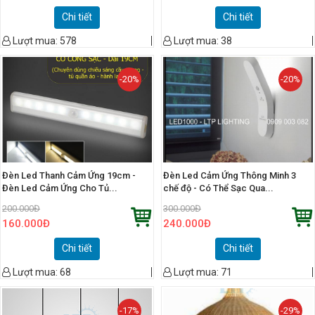
Chi tiết
Chi tiết
Lượt mua:
578
Lượt mua:
38
-20%
-20%
Đèn Led Thanh Cảm Ứng 19cm -
Đèn Led Cảm Ứng Thông Minh 3
Đèn Led Cảm Ứng Cho Tủ...
chế độ - Có Thể Sạc Qua...
200.000
Đ
300.000
Đ
160.000
Đ
240.000
Đ
Chi tiết
Chi tiết
Lượt mua:
68
Lượt mua:
71
-17%
-29%