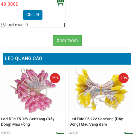
49.000
Đ
Chi tiết
Lượt mua:
0
Xem thêm
LED QUẢNG CÁO
-29%
-29%
Led Đúc F5 12V SenYang (Dây
Led Đúc F5 12V SenYang (Dây
Đồng) Màu Hồng
Đồng) Màu Vàng đậm
539
Đ
493
Đ