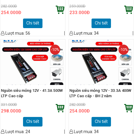
282.000
Đ
259.000
Đ
254.000
Đ
233.000
Đ
Chi tiết
Chi tiết
Lượt mua:
56
Lượt mua:
34
-10%
-10%
Nguồn siêu mỏng 12V - 41.3A 500W
Nguồn siêu mỏng 12V - 33.3A 400W
LTP Cao cấp
LTP Cao cấp - BH 2 năm
331.000
Đ
282.000
Đ
298.000
Đ
254.000
Đ
Chi tiết
Chi tiết
Lượt mua:
24
Lượt mua:
34