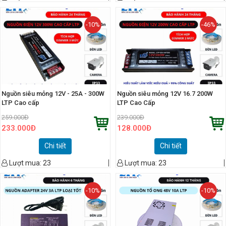
-10%
-46%
Nguồn siêu mỏng 12V - 25A - 300W
Nguồn siêu mỏng 12V 16.7 200W
LTP Cao cấp
LTP Cao Cấp
259.000
Đ
239.000
Đ
233.000
Đ
128.000
Đ
Chi tiết
Chi tiết
Lượt mua:
23
Lượt mua:
23
-10%
-10%