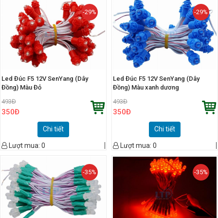
-29%
-29%
Led Đúc F5 12V SenYang (Dây
Led Đúc F5 12V SenYang (Dây
Đồng) Màu Đỏ
Đồng) Màu xanh dương
493
Đ
493
Đ
350
Đ
350
Đ
Chi tiết
Chi tiết
Lượt mua:
0
Lượt mua:
0
-35%
-35%