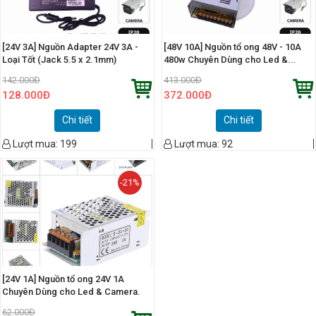
[24V 3A] Nguồn Adapter 24V 3A -
[48V 10A] Nguồn tổ ong 48V - 10A
Loại Tốt (Jack 5.5 x 2.1mm)
480w Chuyên Dùng cho Led &...
142.000
Đ
413.000
Đ
128.000
Đ
372.000
Đ
Chi tiết
Chi tiết
Lượt mua:
199
Lượt mua:
92
-21%
[24V 1A] Nguồn tổ ong 24V 1A
Chuyên Dùng cho Led & Camera.
62.000
Đ