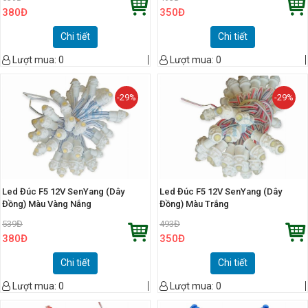
380
Đ
350
Đ
Chi tiết
Chi tiết
Lượt mua:
0
Lượt mua:
0
-29%
-29%
Led Đúc F5 12V SenYang (Dây
Led Đúc F5 12V SenYang (Dây
Đồng) Màu Vàng Nắng
Đồng) Màu Trắng
539
Đ
493
Đ
380
Đ
350
Đ
Chi tiết
Chi tiết
Lượt mua:
0
Lượt mua:
0