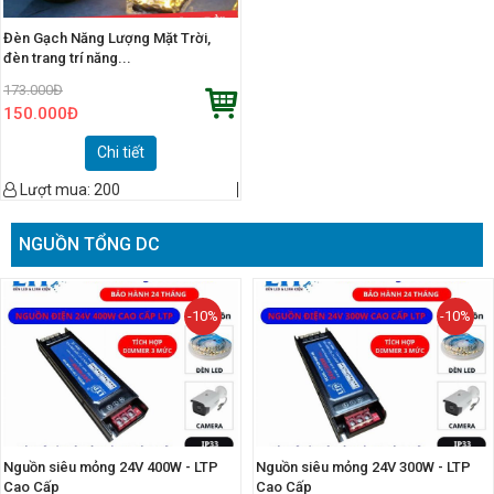
Đèn Gạch Năng Lượng Mặt Trời,
đèn trang trí năng...
173.000
Đ
150.000
Đ
Chi tiết
Lượt mua:
200
NGUỒN TỔNG DC
-10%
-10%
Nguồn siêu mỏng 24V 400W - LTP
Nguồn siêu mỏng 24V 300W - LTP
Cao Cấp
Cao Cấp