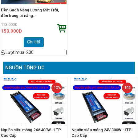
Đèn Gạch Năng Lượng Mặt Trời,
đèn trang trí năng...
173.000
Đ
150.000
Đ
Chi tiết
Lượt mua:
200
NGUỒN TỔNG DC
-10%
-10%
Nguồn siêu mỏng 24V 400W - LTP
Nguồn siêu mỏng 24V 300W - LTP
Cao Cấp
Cao Cấp