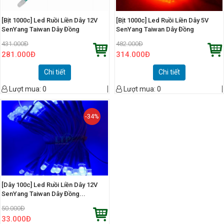
[Bịt 1000c] Led Ruồi Liền Dây 12V
[Bịt 1000c] Led Ruồi Liền Dây 5V
SenYang Taiwan Dây Đồng
SenYang Taiwan Dây Đồng
431.000
Đ
482.000
Đ
281.000
Đ
314.000
Đ
Chi tiết
Chi tiết
Lượt mua:
0
Lượt mua:
0
-34%
[Dây 100c] Led Ruồi Liền Dây 12V
SenYang Taiwan Dây Đồng...
50.000
Đ
33.000
Đ