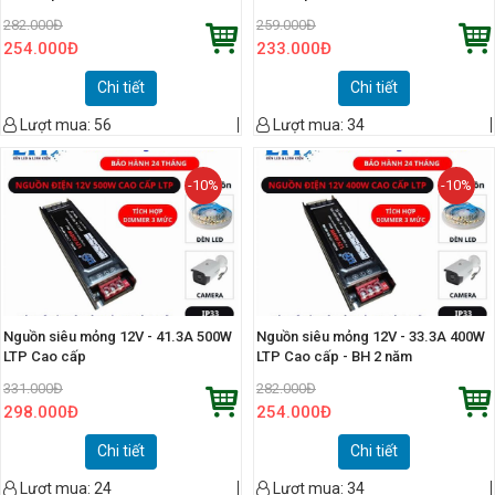
282.000
Đ
259.000
Đ
254.000
Đ
233.000
Đ
Chi tiết
Chi tiết
Lượt mua:
56
Lượt mua:
34
-10%
-10%
Nguồn siêu mỏng 12V - 41.3A 500W
Nguồn siêu mỏng 12V - 33.3A 400W
LTP Cao cấp
LTP Cao cấp - BH 2 năm
331.000
Đ
282.000
Đ
298.000
Đ
254.000
Đ
Chi tiết
Chi tiết
Lượt mua:
24
Lượt mua:
34