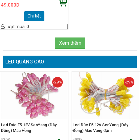
49.000
Đ
Chi tiết
Lượt mua:
0
Xem thêm
LED QUẢNG CÁO
-29%
-29%
Led Đúc F5 12V SenYang (Dây
Led Đúc F5 12V SenYang (Dây
Đồng) Màu Hồng
Đồng) Màu Vàng đậm
539
Đ
493
Đ