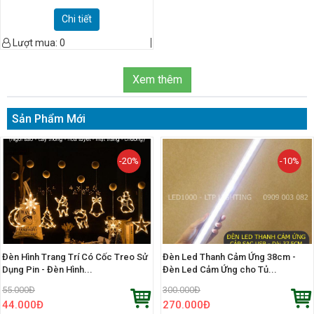
Chi tiết
Lượt mua:
0
Xem thêm
Sản Phẩm Mới
-20%
-10%
Đèn Hình Trang Trí Có Cốc Treo Sử
Đèn Led Thanh Cảm Ứng 38cm -
Dụng Pin - Đèn Hình...
Đèn Led Cảm Ứng cho Tủ...
55.000
Đ
300.000
Đ
44.000
Đ
270.000
Đ