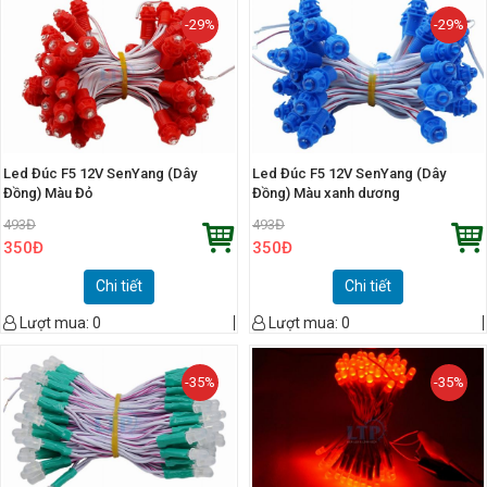
-29%
-29%
Led Đúc F5 12V SenYang (Dây
Led Đúc F5 12V SenYang (Dây
Đồng) Màu Đỏ
Đồng) Màu xanh dương
493
Đ
493
Đ
350
Đ
350
Đ
Chi tiết
Chi tiết
Lượt mua:
0
Lượt mua:
0
-35%
-35%