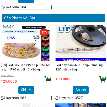
Lượt mua:
284
Sản Phẩm Nổi Bật
-22%
[5m] Led Dây Dán 24V chip 5050 60
Led dây dán 5630 - chip Samsung
led/m IP65 ngoài trời chống...
12V - siêu sáng
161.000
Đ
180.000
Đ
125.000
Đ
Chi tiết
Chi tiết
Lượt mua:
982
Lượt mua:
3527