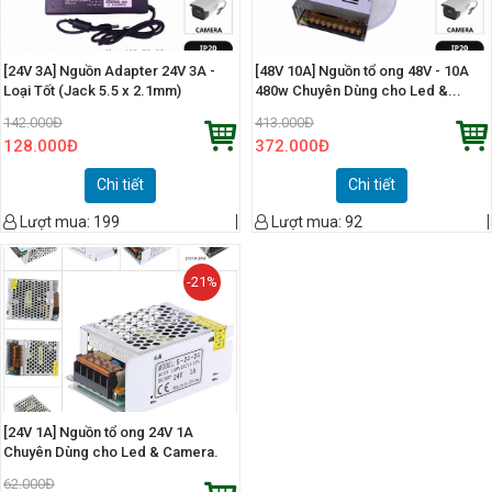
[24V 3A] Nguồn Adapter 24V 3A -
[48V 10A] Nguồn tổ ong 48V - 10A
Loại Tốt (Jack 5.5 x 2.1mm)
480w Chuyên Dùng cho Led &...
142.000
Đ
413.000
Đ
128.000
Đ
372.000
Đ
Chi tiết
Chi tiết
Lượt mua:
199
Lượt mua:
92
-21%
[24V 1A] Nguồn tổ ong 24V 1A
Chuyên Dùng cho Led & Camera.
62.000
Đ