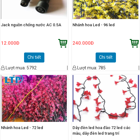
Jack nguồn chống nước AC 0.5A
Nhánh hoa Led - 96 led
12.000
Đ
240.000
Đ
Chi tiết
Chi tiết
Lượt mua:
5792
Lượt mua:
785
Nhánh hoa Led - 72 led
Dây đèn led hoa đào 72 led các
màu, dây đèn led trang trí