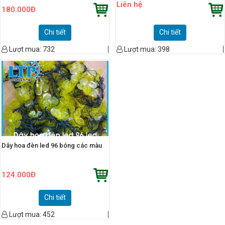
Liên hệ
180.000
Đ
Chi tiết
Chi tiết
Lượt mua:
732
Lượt mua:
398
Dây hoa đèn led 96 bóng các màu
124.000
Đ
Chi tiết
Lượt mua:
452