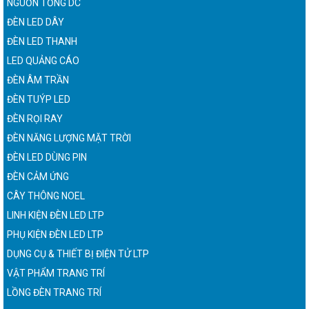
NGUỒN TỔNG DC
ĐÈN LED DÂY
ĐÈN LED THANH
LED QUẢNG CÁO
ĐÈN ÂM TRẦN
ĐÈN TUÝP LED
ĐÈN RỌI RAY
ĐÈN NĂNG LƯỢNG MẶT TRỜI
ĐÈN LED DÙNG PIN
ĐÈN CẢM ỨNG
CÂY THÔNG NOEL
LINH KIỆN ĐÈN LED LTP
PHỤ KIỆN ĐÈN LED LTP
DỤNG CỤ & THIẾT BỊ ĐIỆN TỬ LTP
VẬT PHẨM TRANG TRÍ
LỒNG ĐÈN TRANG TRÍ