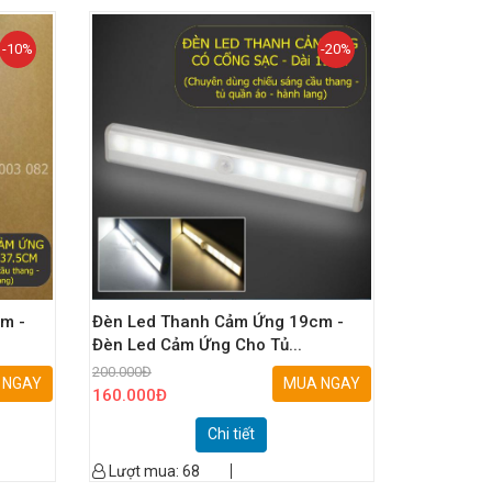
-10%
-20%
m -
Đèn Led Thanh Cảm Ứng 19cm -
Đèn Led Cảm Ứng Cho Tủ...
200.000
Đ
 NGAY
MUA NGAY
160.000
Đ
Chi tiết
Lượt mua:
68