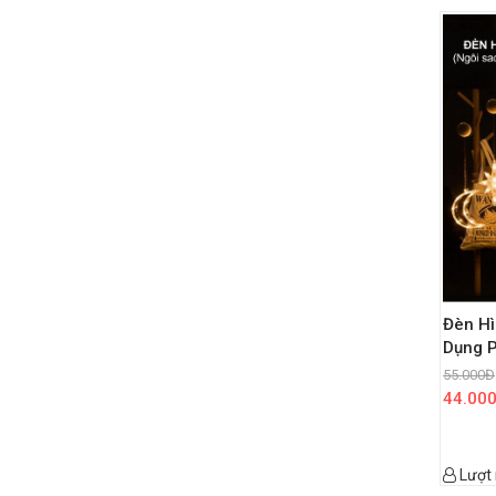
Đèn Hì
Dụng P
55.000
Đ
44.00
Lượt