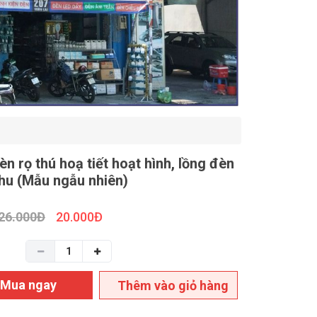
n rọ thú hoạ tiết hoạt hình, lồng đèn
thu (Mẫu ngẫu nhiên)
26.000
Đ
20.000
Đ
Mua ngay
Thêm vào giỏ hàng