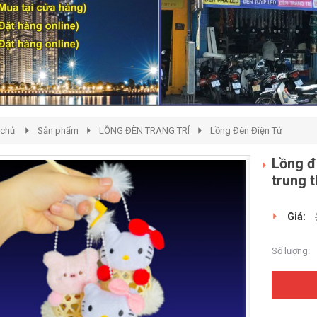
 chủ
Sản phẩm
LỒNG ĐÈN TRANG TRÍ
Lồng Đèn Điện Tử
Lồng đè
trung 
Giá:
Số lượng: