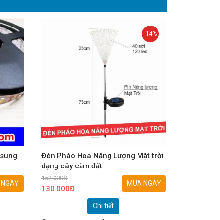
-14%
msung
Đèn Pháo Hoa Năng Lượng Mặt trời
dạng cây cắm đất
152.000
Đ
 NGAY
MUA NGAY
130.000
Đ
Chi tiết