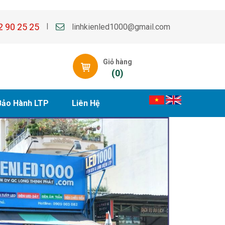
2 90 25 25
linhkienled1000@gmail.com
|
Giỏ hàng
(
0
)
Bảo Hành LTP
Liên Hệ