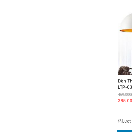
Đèn Th
LTP-0
469.000
385.0
Lượt