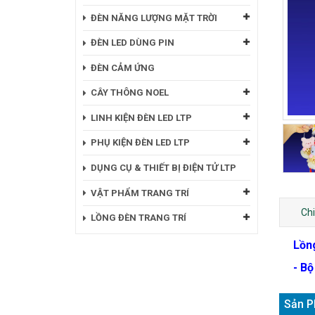
ĐÈN NĂNG LƯỢNG MẶT TRỜI
ĐÈN LED DÙNG PIN
ĐÈN CẢM ỨNG
CÂY THÔNG NOEL
LINH KIỆN ĐÈN LED LTP
PHỤ KIỆN ĐÈN LED LTP
DỤNG CỤ & THIẾT BỊ ĐIỆN TỬ LTP
VẬT PHẨM TRANG TRÍ
Chi
LỒNG ĐÈN TRANG TRÍ
Lồng
- Bộ
Sản P