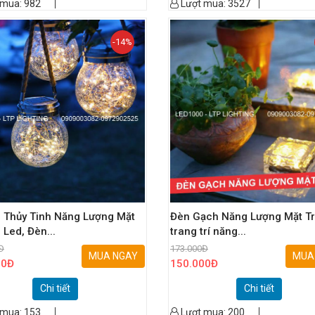
 mua:
982
Lượt mua:
3527
-14%
 Thủy Tinh Năng Lượng Mặt
Đèn Gạch Năng Lượng Mặt Tr
 Led, Đèn...
trang trí năng...
Đ
173.000
Đ
MUA NGAY
MUA
00
Đ
150.000
Đ
Chi tiết
Chi tiết
 mua:
153
Lượt mua:
200