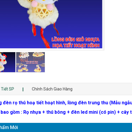
 Tiết SP
Chính Sách Giao Hàng
 đèn rọ thú hoạ tiết hoạt hình, lồng đèn trung thu (Mẫu ngẫ
 bao gồm : Rọ nhựa + thú bông + đèn led mini (có pin) + cây 
hẩm Mới