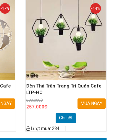
-17%
-14%
 Cafe
Đèn Thả Trần Trang Trí Quán Cafe
LTP-HC
300.000
Đ
 NGAY
MUA NGAY
257.000
Đ
Chi tiết
Lượt mua:
284