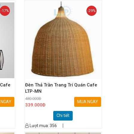
-17%
-29%
 Cafe
Đèn Thả Trần Trang Trí Quán Cafe
LTP-MN
480.000
Đ
 NGAY
MUA NGAY
339.000
Đ
Chi tiết
Lượt mua:
356