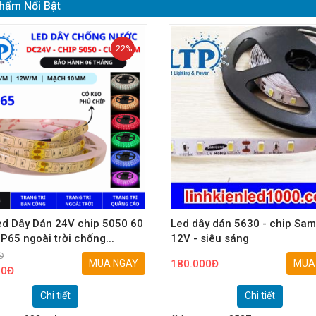
hẩm Nổi Bật
-22%
ed Dây Dán 24V chip 5050 60
Led dây dán 5630 - chip Sa
IP65 ngoài trời chống...
12V - siêu sáng
Đ
MUA NGAY
180.000
Đ
MUA
00
Đ
Chi tiết
Chi tiết