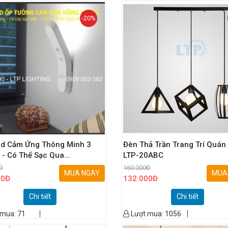
-20%
ed Cảm Ứng Thông Minh 3
Đèn Thả Trần Trang Trí Quán
 - Có Thể Sạc Qua...
LTP-20ABC
Đ
160.000
Đ
MUA NGAY
MUA
00
Đ
132.000
Đ
Chi tiết
Chi tiết
 mua:
71
Lượt mua:
1056