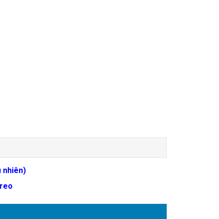
u nhiên)
treo