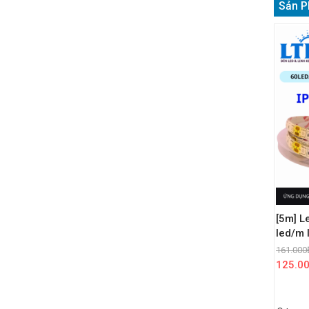
Sản P
[5m] L
led/m 
161.000
125.0