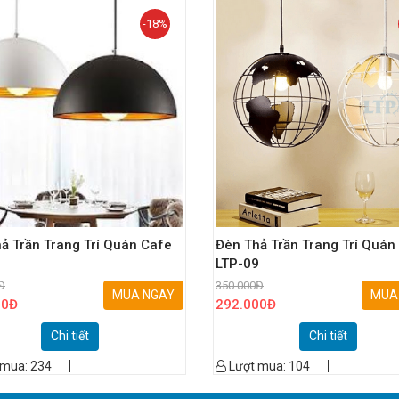
-18%
ả Trần Trang Trí Quán Cafe
Đèn Thả Trần Trang Trí Quán
3
LTP-09
Đ
350.000
Đ
MUA NGAY
MUA
00
Đ
292.000
Đ
Chi tiết
Chi tiết
 mua:
234
Lượt mua:
104