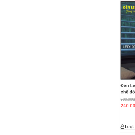
Đèn L
chế độ
300.000
240.0
Lượt