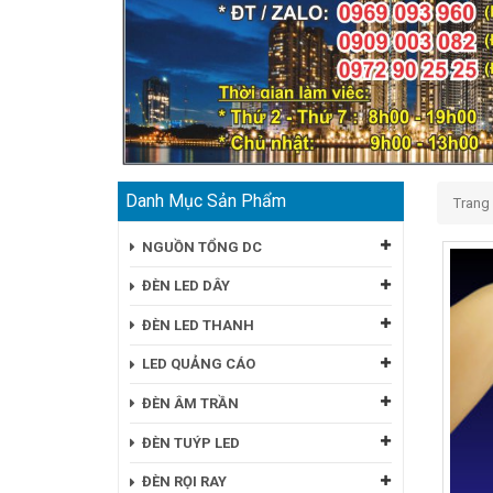
Danh Mục Sản Phẩm
Trang
NGUỒN TỔNG DC
ĐÈN LED DÂY
ĐÈN LED THANH
LED QUẢNG CÁO
ĐÈN ÂM TRẦN
ĐÈN TUÝP LED
ĐÈN RỌI RAY