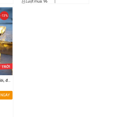
Lượt mua:
96
-13%
ời, đèn
 NGAY