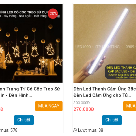
-20%
nh Trang Trí Có Cốc Treo Sử
Đèn Led Thanh Cảm Ứng 38c
in - Đèn Hình...
Đèn Led Cảm Ứng cho Tủ...
300.000
Đ
MUA NGAY
MUA
0
Đ
270.000
Đ
Chi tiết
Chi tiết
 mua:
578
Lượt mua:
38